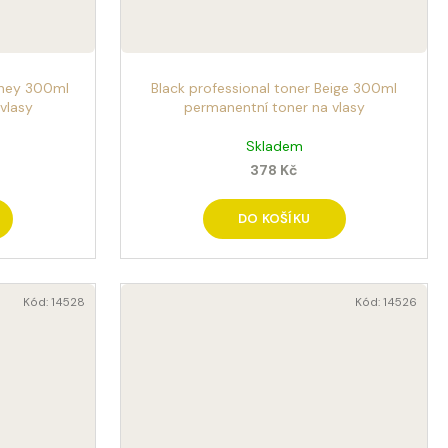
oney 300ml
Black professional toner Beige 300ml
vlasy
permanentní toner na vlasy
Skladem
378 Kč
DO KOŠÍKU
Kód:
14528
Kód:
14526