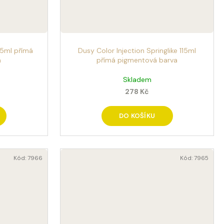
15ml přímá
Dusy Color Injection Springlike 115ml
a
přímá pigmentová barva
Skladem
278 Kč
DO KOŠÍKU
Kód:
7966
Kód:
7965