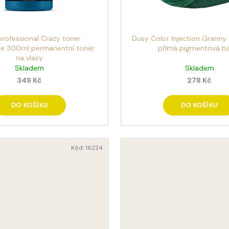
professional Crazy toner
Dusy Color Injection Granny 
e 300ml permanentní toner
přímá pigmentová b
na vlasy
Skladem
Skladem
349 Kč
278 Kč
DO KOŠÍKU
DO KOŠÍKU
Kód:
16224