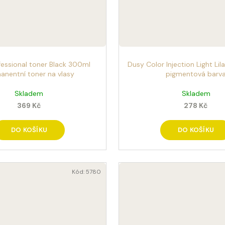
fessional toner Black 300ml
Dusy Color Injection Light Lil
anentní toner na vlasy
pigmentová barv
Skladem
Skladem
369 Kč
278 Kč
DO KOŠÍKU
DO KOŠÍKU
Kód:
5780