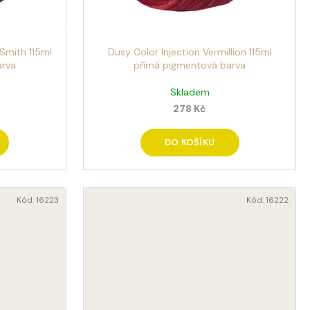
Smith 115ml
Dusy Color Injection Vermillion 115ml
arva
přímá pigmentová barva
Skladem
278 Kč
DO KOŠÍKU
Kód:
16223
Kód:
16222