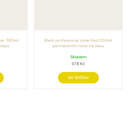
lver 300ml
Black professional toner Red 300ml
vlasy
permanentní toner na vlasy
Skladem
378 Kč
DO KOŠÍKU