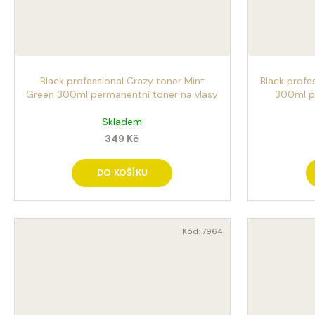
Black professional Crazy toner Mint
Black profe
Green 300ml permanentní toner na vlasy
300ml p
Skladem
349 Kč
DO KOŠÍKU
Kód:
7964