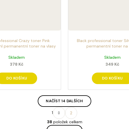
ofessional Crazy toner Pink
Black professional toner Si
 permanentní toner na vlasy
permanentní toner na 
Skladem
Skladem
378 Kč
349 Kč
DO KOŠÍKU
DO KOŠÍKU
NAČÍST 14 DALŠÍCH
S
1
2
t
O
r
38
položek celkem
v
á