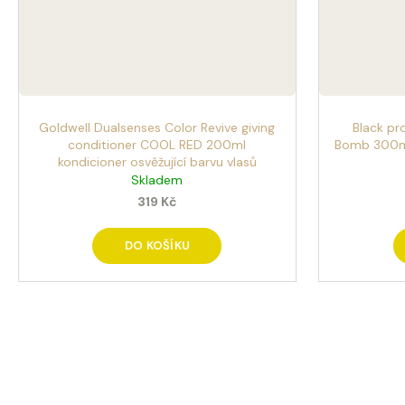
Goldwell Dualsenses Color Revive giving
Black pr
conditioner COOL RED 200ml
Bomb 300ml
kondicioner osvěžující barvu vlasů
Skladem
319 Kč
DO KOŠÍKU