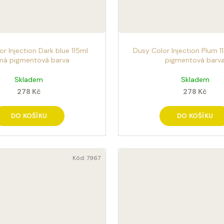
r Injection Dark blue 115ml
Dusy Color Injection Plum 1
má pigmentová barva
pigmentová barv
Skladem
Skladem
278 Kč
278 Kč
DO KOŠÍKU
DO KOŠÍKU
Kód:
7967