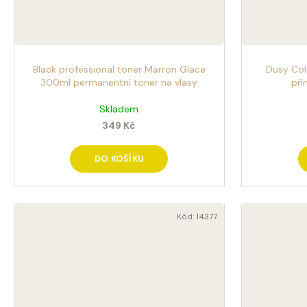
Black professional toner Marron Glace
Dusy Colo
300ml permanentní toner na vlasy
pří
Skladem
349 Kč
DO KOŠÍKU
Kód:
14377