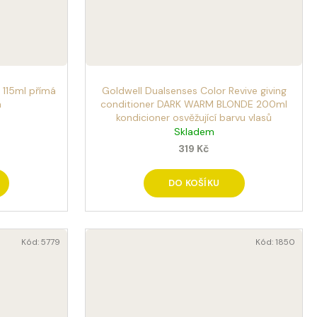
a 115ml přímá
Goldwell Dualsenses Color Revive giving
a
conditioner DARK WARM BLONDE 200ml
kondicioner osvěžující barvu vlasů
Skladem
319 Kč
DO KOŠÍKU
Kód:
5779
Kód:
1850