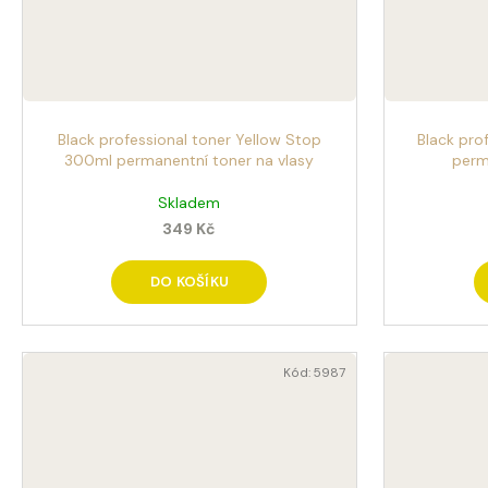
Black professional toner Yellow Stop
Black pro
300ml permanentní toner na vlasy
perm
Skladem
349 Kč
DO KOŠÍKU
Kód:
5987