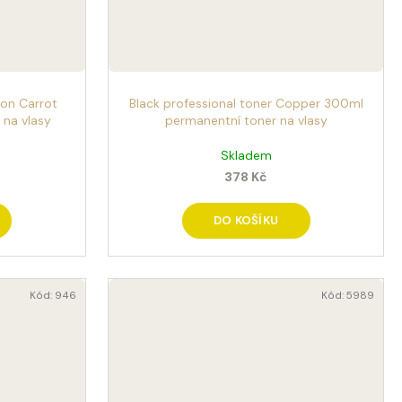
eon Carrot
Black professional toner Copper 300ml
na vlasy
permanentní toner na vlasy
Skladem
378 Kč
DO KOŠÍKU
Kód:
946
Kód:
5989