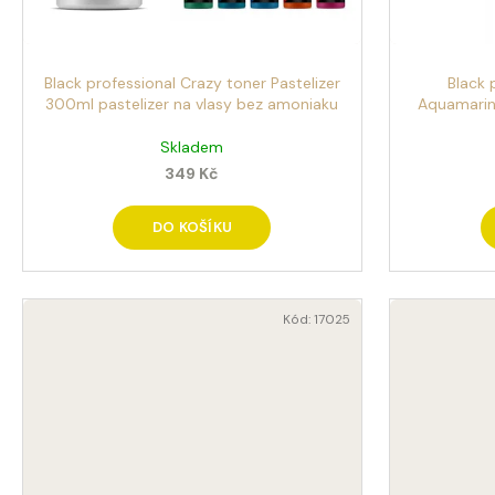
d
p
u
r
Black professional Crazy toner Pastelizer
Black 
k
o
300ml pastelizer na vlasy bez amoniaku
Aquamarin
t
d
Skladem
349 Kč
ů
u
k
DO KOŠÍKU
t
ů
Kód:
17025