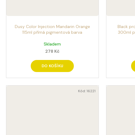
Dusy Color Injection Mandarin Orange
Black pr
115ml přímá pigmentová barva
300ml p
Skladem
278 Kč
DO KOŠÍKU
Kód:
16221