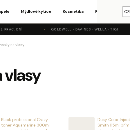
upele
Mýdlové kytice
Kosmetika
Parfémy a vůně
CZ
C. DNÍ
GOLDWELL · DAVINES · WELLA · TIGI
o potřebujete najít?
masky na vlasy
HLEDAT
 vlasy
Doporučujeme
Black professional Crazy
Dusy Color Injec
toner Aquamarine 300ml
Smith 115ml přím