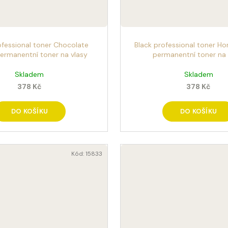
ofessional toner Chocolate
Black professional toner H
ermanentní toner na vlasy
permanentní toner na 
Skladem
Skladem
378 Kč
378 Kč
DO KOŠÍKU
DO KOŠÍKU
Kód:
15833