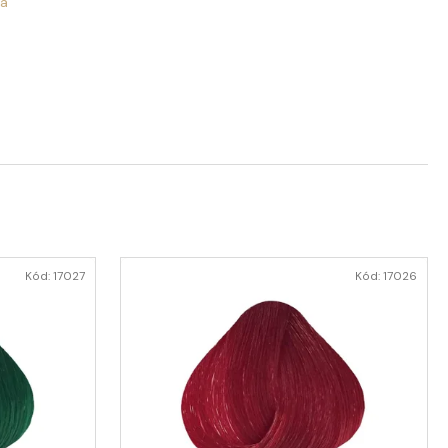
va
VÁ KYTICE LÁSKA
NICE
Kód:
17027
Kód:
17026