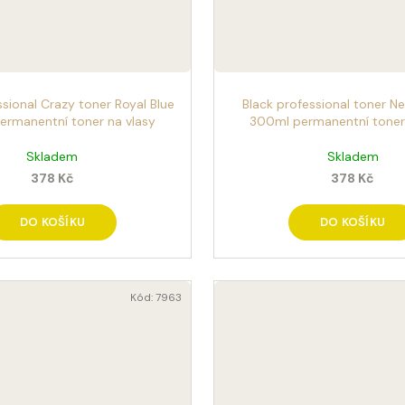
ssional Crazy toner Royal Blue
Black professional toner N
ermanentní toner na vlasy
300ml permanentní toner 
Skladem
Skladem
378 Kč
378 Kč
DO KOŠÍKU
DO KOŠÍKU
Kód:
7963