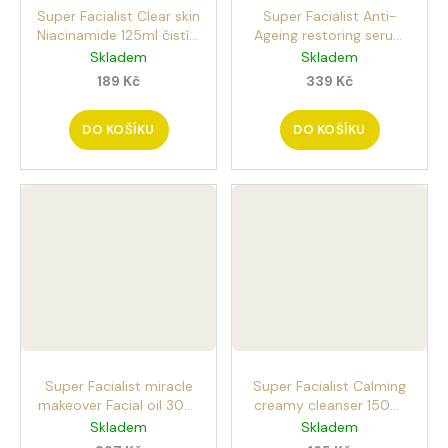
u
Super Facialist Clear skin
Super Facialist Anti-
č
Niacinamide 125ml čistící
Ageing restoring serum
u
pleťová maska
30ml oleťové sérum s
Skladem
Skladem
j
Retinolem
189 Kč
339 Kč
e
m
e
DO KOŠÍKU
DO KOŠÍKU
JEANNE
ARTHES
VANILLE
TROPICALE
30ML
PARFÉMOVANÁ
VODA
204
Kč
Super Facialist miracle
Super Facialist Calming
makeover Facial oil 30ml
creamy cleanser 150ml
pleťový olej se šípkem
čistící krém se šípkem
Skladem
Skladem