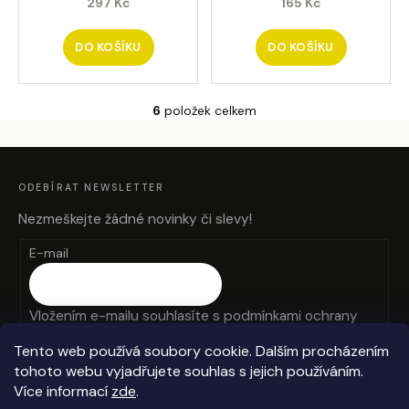
297 Kč
165 Kč
DO KOŠÍKU
DO KOŠÍKU
6
položek celkem
O
v
Z
l
Á
P
á
A
ODEBÍRAT NEWSLETTER
T
d
Í
a
Nezmeškejte žádné novinky či slevy!
c
E-mail
í
p
r
Vložením e-mailu souhlasíte s
podmínkami ochrany
v
k
osobních údajů
Tento web používá soubory cookie. Dalším procházením
y
tohoto webu vyjadřujete souhlas s jejich používáním.
v
PŘIHLÁSIT SE
Více informací
zde
.
ý