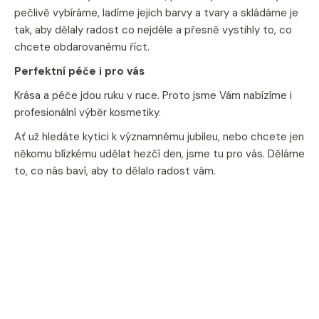
pečlivě vybíráme, ladíme jejich barvy a tvary a skládáme je
a
tak, aby dělaly radost co nejdéle a přesně vystihly to, co
j
chcete obdarovanému říct.
í
t
Perfektní péče i pro vás
?
Krása a péče jdou ruku v ruce. Proto jsme Vám nabízíme i
profesionální výběr kosmetiky.
Ať už hledáte kytici k významnému jubileu, nebo chcete jen
někomu blízkému udělat hezčí den, jsme tu pro vás. Děláme
to, co nás baví, aby to dělalo radost vám.
HLEDAT
D
o
p
o
r