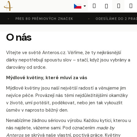
K
Přejít
Hledat
Nákup
M
Přihlášení
na
o
Zpět
Zpět
obsah
košík
š
PŘES 80 PRÉMIOVÝCH ZNAČEK
ODESÍLÁME DO 2 PRAC
í
C
O nás
k
o
p
Vítejte ve světě Anteros.cz. Věříme, že ty nejkrásnější
o
dárky nepotřebují spoustu slov – stačí, když jsou vybrány a
t
darovány od srdce.
ř
Mýdlové květiny, které mluví za vás
e
b
Mýdlové květiny jsou naší největší radostí a věnujeme jim
nejvíce péče. Provázejí nás těmi nejdůležitějšími okamžiky
u
v životě, umí potěšit, poděkovat, nebo jen tak vykouzlit
j
úsměv v naprosto běžný den.
e
t
Nenabízíme žádnou sériovou výrobu. Každou kytici, kterou u
e
nás najdete, vážeme sami. Pod označením
made by
Anteros
se skrývá naše vlastní, poctivá práce. Květiny
n