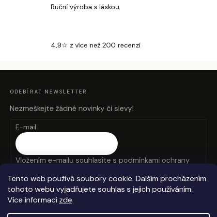
Ruční výroba s láskou
4,9☆ z více než 200 recenzí
Z
Á
P
A
ODEBÍRAT NEWSLETTER
T
Í
Nezmeškejte žádné novinky či slevy!
E-mail
Vložením e-mailu souhlasíte s
podmínkami ochrany
osobních údajů
Tento web používá soubory cookie. Dalším procházením
tohoto webu vyjadřujete souhlas s jejich používáním.
PŘIHLÁSIT SE
Více informací
zde
.