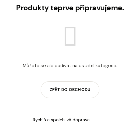
u
č
Produkty teprve připravujeme.
u
j
e
m
e
DEKORACE
MÝDLOVÁ
Můžete se ale podívat na ostatní kategorie.
KYTICE
ROMANCE
399
Kč
ZPĚT DO OBCHODU
Rychlá a spolehlivá doprava