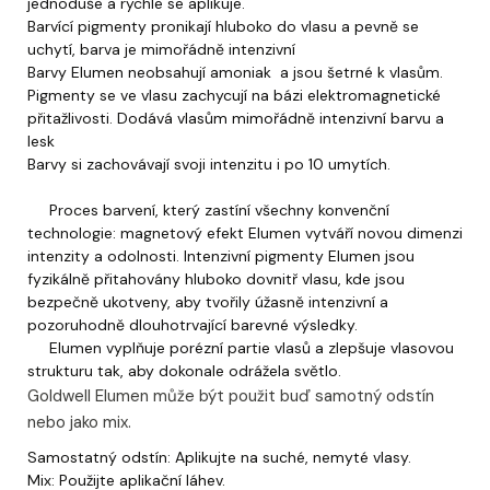
jednoduše a rychle se aplikuje.
Barvící pigmenty pronikají hluboko do vlasu a pevně se
uchytí, barva je mimořádně intenzivní
Barvy Elumen neobsahují amoniak a jsou šetrné k vlasům.
Pigmenty se ve vlasu zachycují na bázi elektromagnetické
přitažlivosti. Dodává vlasům mimořádně intenzivní barvu a
lesk
Barvy si zachovávají svoji intenzitu i po 10 umytích.
Proces barvení, který zastíní všechny konvenční
technologie: magnetový efekt Elumen vytváří novou dimenzi
intenzity a odolnosti. Intenzivní pigmenty Elumen jsou
fyzikálně přitahovány hluboko dovnitř vlasu, kde jsou
bezpečně ukotveny, aby tvořily úžasně intenzivní a
pozoruhodně dlouhotrvající barevné výsledky.
Elumen vyplňuje porézní partie vlasů a zlepšuje vlasovou
strukturu tak, aby dokonale odrážela světlo.
Goldwell Elumen může být použit buď samotný odstín
nebo jako mix.
Samostatný odstín: Aplikujte na suché, nemyté vlasy.
Mix: Použijte aplikační láhev.