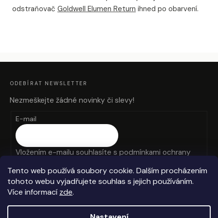
odstraňovač
Goldwell Elumen Return
ihned po obarvení.
Z
Á
P
A
ODEBÍRAT NEWSLETTER
T
Í
Nezmeškejte žádné novinky či slevy!
E-mail
Vložením e-mailu souhlasíte s
podmínkami ochrany
osobních údajů
Tento web používá soubory cookie. Dalším procházením
tohoto webu vyjadřujete souhlas s jejich používáním.
PŘIHLÁSIT SE
Více informací
zde
.
Nastavení