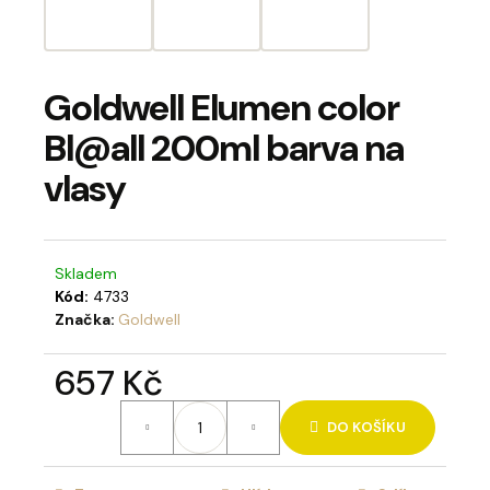
a
j
í
Goldwell Elumen color
t
Bl@all 200ml barva na
?
vlasy
Skladem
HLEDAT
Kód:
4733
Značka:
Goldwell
D
657 Kč
o
Měrná
p
DO KOŠÍKU
cena:
o
r