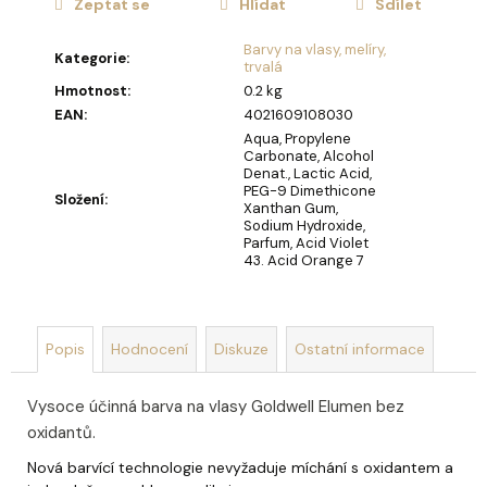
u
Zeptat se
Hlídat
Sdílet
č
u
Barvy na vlasy, melíry,
Kategorie
:
j
trvalá
e
Hmotnost
:
0.2 kg
m
EAN
:
4021609108030
e
Aqua, Propylene
Carbonate, Alcohol
Denat., Lactic Acid,
PEG-9 Dimethicone
Složení
:
MÝDLOVÁ
Xanthan Gum,
KYTICE
Sodium Hydroxide,
LAURA
Parfum, Acid Violet
43. Acid Orange 7
859
Kč
Popis
Hodnocení
Diskuze
Ostatní informace
Vysoce účinná barva na vlasy Goldwell Elumen bez
oxidantů.
Nová barvící technologie nevyžaduje míchání s oxidantem a