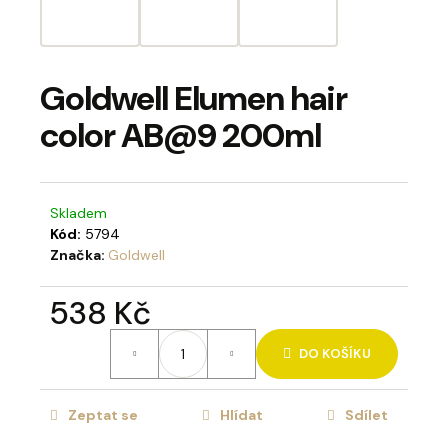
a
j
í
Goldwell Elumen hair
t
color AB@9 200ml
?
Skladem
Kód:
5794
HLEDAT
Značka:
Goldwell
538 Kč
D
Měrná
DO KOŠÍKU
o
cena:
p
o
Zeptat se
Hlídat
Sdílet
r