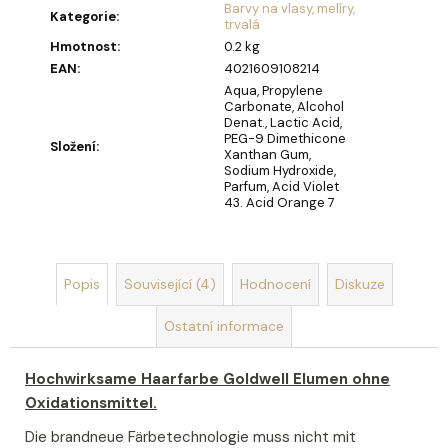
u
Barvy na vlasy, melíry,
Kategorie
:
č
trvalá
u
Hmotnost
:
0.2 kg
j
EAN
:
4021609108214
e
Aqua, Propylene
m
Carbonate, Alcohol
Denat., Lactic Acid,
e
PEG-9 Dimethicone
Složení
:
Xanthan Gum,
Sodium Hydroxide,
Parfum, Acid Violet
DEKORACE
43. Acid Orange 7
MÝDLOVÁ
KYTICE
ROMANCE
399
Popis
Související (4)
Hodnocení
Diskuze
Kč
Ostatní informace
Hochwirksame Haarfarbe Goldwell Elumen ohne
Oxidationsmittel.
Die brandneue Färbetechnologie muss nicht mit