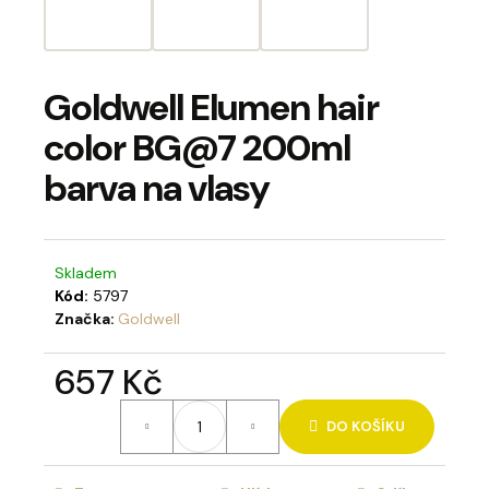
a
j
í
Goldwell Elumen hair
t
color BG@7 200ml
?
barva na vlasy
Skladem
HLEDAT
Kód:
5797
Značka:
Goldwell
D
657 Kč
o
Měrná
p
DO KOŠÍKU
cena:
o
r