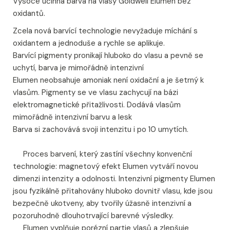
Vysoce účinná barva na vlasy Goldwell Elumen bez
oxidantů.
Zcela nová barvící technologie nevyžaduje míchání s
oxidantem a jednoduše a rychle se aplikuje.
Barvící pigmenty pronikají hluboko do vlasu a pevně se
uchytí, barva je mimořádně intenzivní
Elumen neobsahuje amoniak není oxidační a je šetrný k
vlasům. Pigmenty se ve vlasu zachycují na bázi
elektromagnetické přitažlivosti. Dodává vlasům
mimořádně intenzivní barvu a lesk
Barva si zachovává svoji intenzitu i po 10 umytích.
Proces barvení, který zastíní všechny konvenční
technologie: magnetový efekt Elumen vytváří novou
dimenzi intenzity a odolnosti. Intenzivní pigmenty Elumen
jsou fyzikálně přitahovány hluboko dovnitř vlasu, kde jsou
bezpečně ukotveny, aby tvořily úžasně intenzivní a
pozoruhodně dlouhotrvající barevné výsledky.
Elumen vyplňuje porézní partie vlasů a zlepšuje