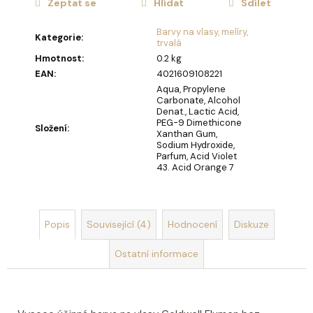
u
Zeptat se
Hlídat
Sdílet
č
u
Barvy na vlasy, melíry,
Kategorie
:
j
trvalá
e
Hmotnost
:
0.2 kg
m
EAN
:
4021609108221
e
Aqua, Propylene
Carbonate, Alcohol
Denat., Lactic Acid,
PEG-9 Dimethicone
Složení
:
OLIVIA
Xanthan Gum,
GARDEN
Sodium Hydroxide,
HOLIDAY
Parfum, Acid Violet
43. Acid Orange 7
BRUSH
ICED
BERRY
KARTÁČ
NA
Popis
Související (4)
Hodnocení
Diskuze
VLASY
95
Ostatní informace
Kč