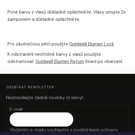
Poté barvu z vlasů důkladně opláchněte. Vlasy umyjte 2x
šamponem a důkladně opláchněte.
Pro závěrečnou péči použijte
Goldwell Elumen Lock
K odstranění nechtěné barvy z vlasů použijte
odstraňovač
Goldwell Elumen Return
ihned po obarvení.
Z
Á
P
A
ODEBÍRAT NEWSLETTER
T
Í
Nezmeškejte žádné novinky či slevy!
E-mail
Vložením e-mailu souhlasíte s
podmínkami ochrany