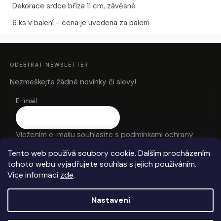
u
Dekorace srdce bříza 11 cm, závěsné
č
u
6 ks v balení - cena je uvedena za balení
j
e
Z
Á
m
P
A
e
ODEBÍRAT NEWSLETTER
T
Í
Nezmeškejte žádné novinky či slevy!
MÝDLOVÁ
E-mail
KYTICE
LAURA
859
Kč
Vložením e-mailu souhlasíte s
podmínkami ochrany
osobních údajů
Tento web používá soubory cookie. Dalším procházením
tohoto webu vyjadřujete souhlas s jejich používáním.
PŘIHLÁSIT SE
Více informací
zde
.
Nastavení
Vytvořil Shoptet