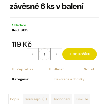
závěsné 6 ks v balení
a
j
í
t
Skladem
?
Kód:
9195
119 Kč
Měrná
DO KOŠÍKU
cena:
HLEDAT
Zeptat se
Hlídat
Sdílet
Kategorie
:
Dekorace a doplňky
D
o
p
o
Popis
Související (3)
Hodnocení
Diskuze
r