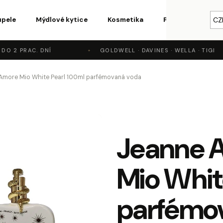
upele
Mýdlové kytice
Kosmetika
Parfémy a vůně
CZ
O 2 PRAC. DNÍ
GOLDWELL · DAVINES · WELLA · TIGI
o potřebujete najít?
Amore Mio White Pearl 100ml parfémovaná voda
HLEDAT
Jeanne 
Doporučujeme
Mio Whit
parfémo