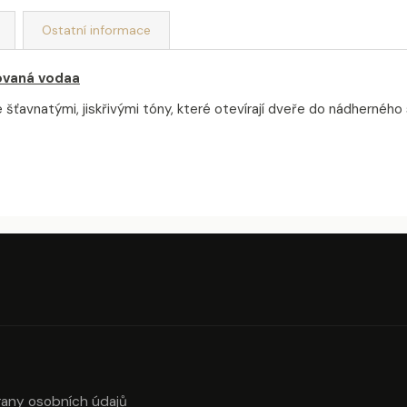
Ostatní informace
ovaná vodaa
natými, jiskřivými tóny, které otevírají dveře do nádherného sv
any osobních údajů