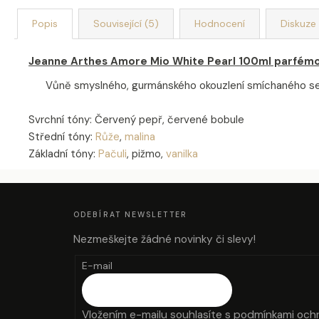
Popis
Související (5)
Hodnocení
Diskuze
Jeanne Arthes Amore Mio White Pearl 100ml parfém
Vůně smyslného, gurmánského okouzlení smíchaného se šťav
Svrchní tóny: Červený pepř, červené bobule
Střední tóny:
Růže
,
malina
Základní tóny:
Pačuli
, pižmo,
vanilka
Z
Á
P
A
ODEBÍRAT NEWSLETTER
T
Í
Nezmeškejte žádné novinky či slevy!
E-mail
Vložením e-mailu souhlasíte s
podmínkami ochr