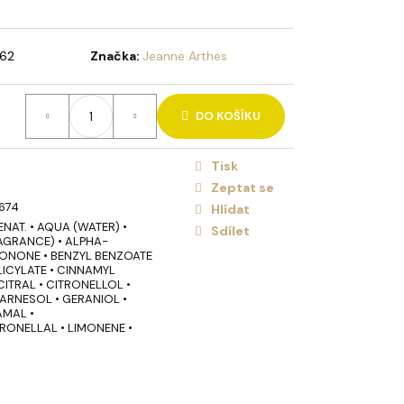
HOLIDAY BRUSH VIOLET
 VLASY
62
Značka:
Jeanne Arthes
DO KOŠÍKU
Tisk
Zeptat se
674
Hlídat
AT. • AQUA (WATER) •
Sdílet
AGRANCE) • ALPHA-
IONONE • BENZYL BENZOATE
LICYLATE • CINNAMYL
ITRAL • CITRONELLOL •
ARNESOL • GERANIOL •
AMAL •
RONELLAL • LIMONENE •