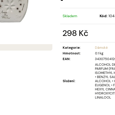
MÝDLOVÁ KYTICE LAURA
OLIVIA GARDEN 
MIST KARTÁČ NA
859 Kč
109 Kč
Skladem
Kód:
104
298 Kč
Měrná
cena:
Kategorie
:
Dámské
Hmotnost
:
0.1 kg
EAN
:
3430750412
ALCOHOL DEN
PARFUM (FR
ISOMETHYL 
• BENZYL SA
Složení
:
ALCOHOL • C
EUGENOL • F
HEXYL CINN
HYDROXYCIT
LINALOOL