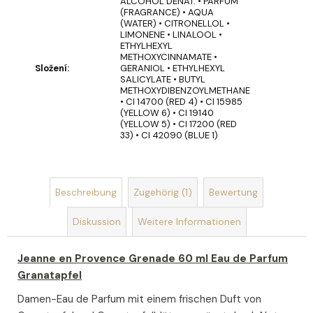
ALCOHOL DENAT. • PARFUM
(FRAGRANCE) • AQUA
SEIFENSTRAUSS A
(WATER) • CITRONELLOL •
LIMONENE • LINALOOL •
US S
ETHYLHEXYL
EIFEN U
METHOXYCINNAMATE •
ND S
Složení
:
GERANIOL • ETHYLHEXYL
EIFENBLUMEN R
SALICYLATE • BUTYL
OMANCE
METHOXYDIBENZOYLMETHANE
€19
• CI 14700 (RED 4) • CI 15985
(YELLOW 6) • CI 19140
(YELLOW 5) • CI 17200 (RED
33) • CI 42090 (BLUE 1)
Beschreibung
Zugehörig (1)
Bewertung
Diskussion
Weitere Informationen
Jeanne en Provence Grenade 60 ml Eau de Parfum
Granatapfel
Damen-Eau de Parfum mit einem frischen Duft von