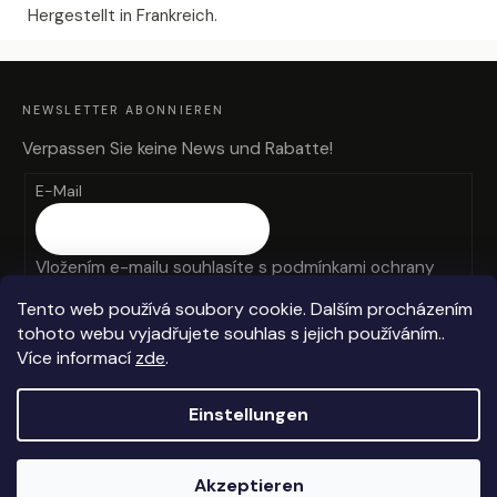
Hergestellt in Frankreich.
F
U
SS
Z
NEWSLETTER ABONNIEREN
E
I
L
Verpassen Sie keine News und Rabatte!
E
E-Mail
Vložením e-mailu souhlasíte s
podmínkami ochrany
osobních údajů
Tento web používá soubory cookie. Dalším procházením
tohoto webu vyjadřujete souhlas s jejich používáním..
ANMELDEN
Více informací
zde
.
Einstellungen
Erstellt von Shoptet
Akzeptieren
Copyright 2026
Anteros
. Alle Rechte vorbehalten.