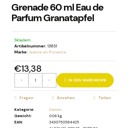
Grenade 60 ml Eau de
Parfum Granatapfel
SUCHEN
Skladem
Artikelnummer:
13851
W
Marke:
Jeanne en Provence
i
r
€13,38
e
Verkaufspreis:
m
IN DEN WARENKORB
p
f
e
Fragen
Ansehen
Teilen
h
l
Kategorie
:
Damen
e
Gewicht
:
0.06 kg
n
EAN
:
3430750584425