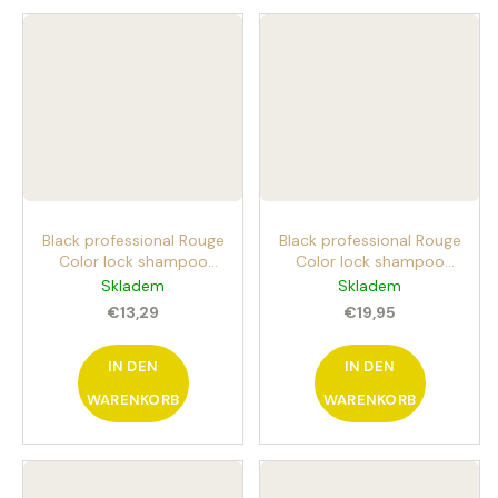
Black professional Rouge
Black professional Rouge
Color lock shampoo
Color lock shampoo
300ml shampoo für
1000ml shampoo für
Skladem
Skladem
coloriertes Haar
coloriertes Haar
€13,29
€19,95
IN DEN
IN DEN
WARENKORB
WARENKORB