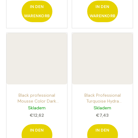
Shampoo mit Arganöl
IN DEN
IN DEN
WARENKORB
WARENKORB
Black professional
Black Professional
Mousse Color Dark
Turquoise Hydra
Brown 200ml
Complex shampoo
Skladem
Skladem
Farbmousse Härter Dark
300ml vyživující a
€12,62
€7,43
Brown
hydratační šampon
IN DEN
IN DEN