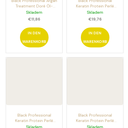
Black Professional Argan
Black Professional
Treatment Doré Öl-
Keratin Protein Perlé
Serum 50 ml Pflegendes
Booster Ampullen
Skladem
Skladem
Serum für trockenes und
12x10ml Intensivkur für
€11,86
€19,76
brüchiges Haar
strapaziertes Haar
IN DEN
IN DEN
WARENKORB
WARENKORB
Black Professional
Black Professional
Keratin Protein Perlé
Keratin Protein Perlé
Shampoo 1000 ml
Maske 1000 ml
Skladem
Skladem