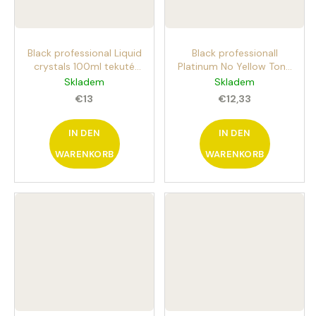
Black professional Liquid
Black professionall
crystals 100ml tekuté
Platinum No Yellow Tone
krystaly na suché vlasy
Booster 125ml nicht
Skladem
Skladem
1017
ausspülbarer
€13
€12,33
Conditioner Spray für
weißes, blondes und
IN DEN
gebleichtes Haar
IN DEN
WARENKORB
WARENKORB