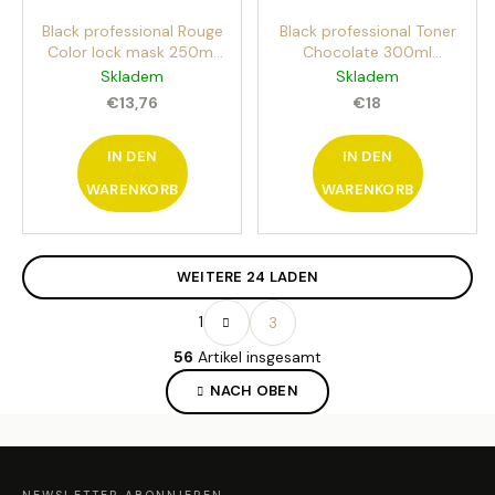
Black professional Rouge
Black professional Toner
Color lock mask 250ml
Chocolate 300ml
Maske für coloriertes
permanenter Haar-toner
Skladem
Skladem
Haar
€13,76
€18
IN DEN
IN DEN
WARENKORB
WARENKORB
WEITERE 24 LADEN
P
1
3
a
S
g
56
Artikel insgesamt
t
i
e
n
NACH OBEN
i
u
e
e
r
F
r
U
u
SS
e
Z