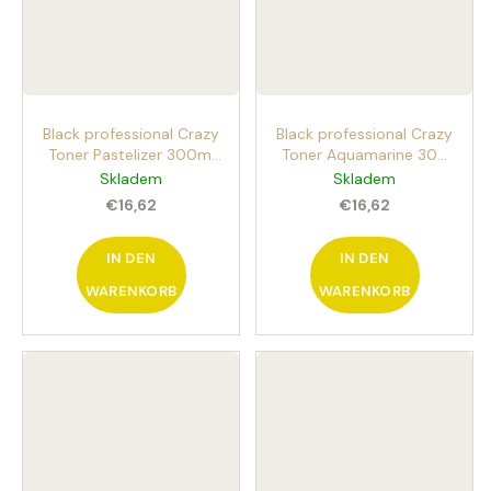
Black professional Crazy
Black professional Crazy
Toner Pastelizer 300ml
Toner Aquamarine 300
Pastelizer für Haare ohne
ml permanenter
Skladem
Skladem
Ammoniak
Haartoner
€16,62
€16,62
IN DEN
IN DEN
WARENKORB
WARENKORB