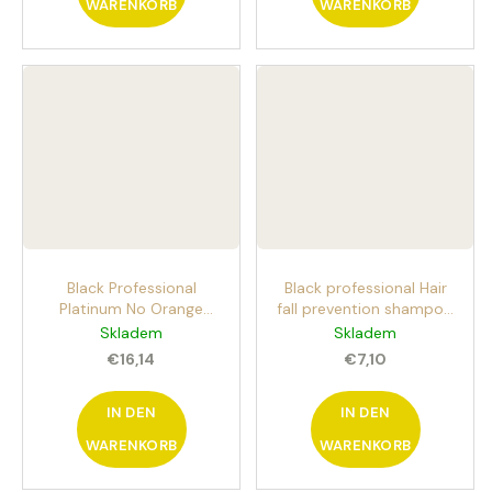
WARENKORB
WARENKORB
Black Professional
Black professional Hair
Platinum No Orange
fall prevention shampoo
Mousse 200ml Mousse
500ml Shampoo zur
Skladem
Skladem
zur Neutralisierung von
Vorbeugung von
€16,14
€7,10
Orangetönen in
Haarausfall
gebleichtem Haar
IN DEN
IN DEN
WARENKORB
WARENKORB