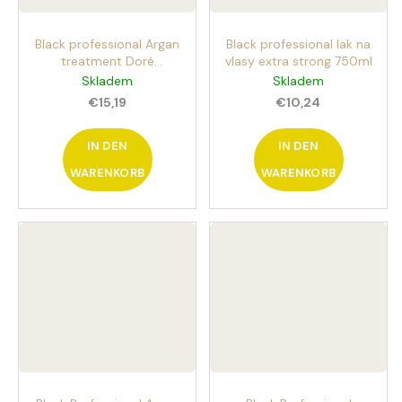
SEIFENBLUMENSTRAUSS L
Black professional Argan
Black professional lak na
AURA
treatment Doré
vlasy extra strong 750ml
€40,90
Haarspray mit Arganöl
Skladem
Skladem
500 ml Öl
€15,19
€10,24
IN DEN
IN DEN
WARENKORB
WARENKORB