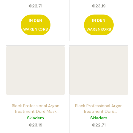
Regenerierendes
Regenerierende Maske
€22,71
€23,19
Shampoo mit Keratin
mit Keratin
IN DEN
IN DEN
WARENKORB
WARENKORB
Black Professional Argan
Black Professional Argan
Treatment Doré Mask
Treatment Doré
1000 ml Pflegendes,
Shampoo 1000 ml
Skladem
Skladem
feuchtigkeitsspendendes
Pflegendes,
€23,19
€22,71
Mask mit Arganöl
feuchtigkeitsspendendes