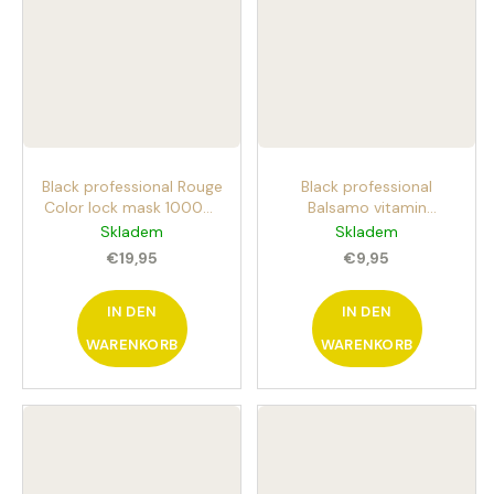
Black professional Rouge
Black professional
Color lock mask 1000ml
Balsamo vitamin
Maske für coloriertes
integrating hair
Skladem
Skladem
Haar
conditioner 200ml
€19,95
€9,95
Zwei-Phasen-Spray für
ausgefranstes und
IN DEN
geschädigtes Haar
IN DEN
WARENKORB
WARENKORB