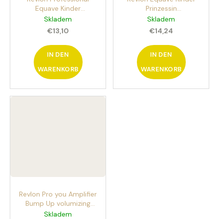
Equave Kinder
Prinzessin
Entwirrungsspülung
Entwirrungsspülung
Skladem
Skladem
200ml
200ml
€13,10
€14,24
IN DEN
IN DEN
WARENKORB
WARENKORB
Revlon Pro you Amplifier
Bump Up volumizing
spray 250ml volumizing
Skladem