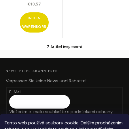
spray
€13,57
IN DEN
WARENKORB
7
Artikel insgesamt
S
t
F
e
U
SS
u
Z
NEWSLETTER ABONNIEREN
E
e
I
L
r
Verpassen Sie keine News und Rabatte!
E
e
E-Mail
l
e
m
Vložením e-mailu souhlasíte s
podmínkami ochrany
e
n
osobních údajů
Tento web používá soubory cookie. Dalším procházením
t