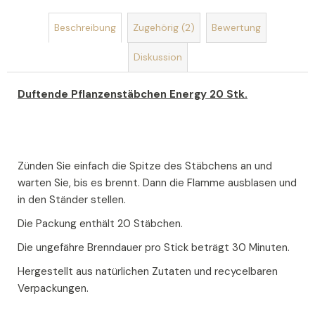
SEIFENSTRAUSS A
Beschreibung
Zugehörig (2)
Bewertung
US S
EIFEN U
Diskussion
ND S
EIFENBLUMEN R
OMANCE
Duftende Pflanzenstäbchen Energy 20 Stk.
€19
Zünden Sie einfach die Spitze des Stäbchens an und
warten Sie, bis es brennt. Dann die Flamme ausblasen und
in den Ständer stellen.
Die Packung enthält 20 Stäbchen.
Die ungefähre Brenndauer pro Stick beträgt 30 Minuten.
Hergestellt aus natürlichen Zutaten und recycelbaren
Verpackungen.