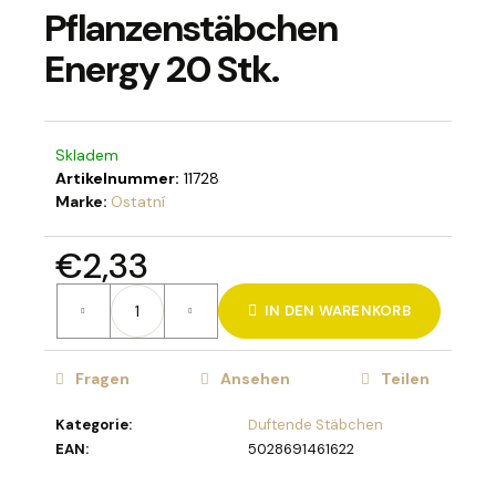
Pflanzenstäbchen
Energy 20 Stk.
SUCHEN
Skladem
Artikelnummer:
11728
W
Marke:
Ostatní
i
r
€2,33
e
Verkaufspreis:
m
IN DEN WARENKORB
p
f
e
Fragen
Ansehen
Teilen
h
l
Kategorie
:
Duftende Stäbchen
e
EAN
:
5028691461622
n