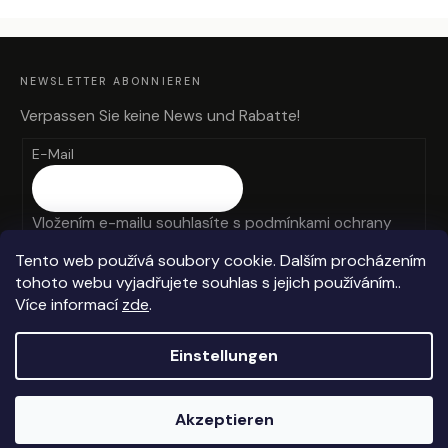
F
U
SS
Z
NEWSLETTER ABONNIEREN
E
I
L
Verpassen Sie keine News und Rabatte!
E
E-Mail
Vložením e-mailu souhlasíte s
podmínkami ochrany
osobních údajů
Tento web používá soubory cookie. Dalším procházením
tohoto webu vyjadřujete souhlas s jejich používáním..
ANMELDEN
Více informací
zde
.
Einstellungen
Erstellt von Shoptet
Akzeptieren
Copyright 2026
Anteros
. Alle Rechte vorbehalten.