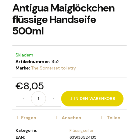
Antigua Maiglöckchen
flüssige Handseife
500ml
SUCHEN
Skladem
W
Artikelnummer:
852
i
Marke:
The Somerset toiletry
r
e
€8,05
m
p
Verkaufspreis:
f
IN DEN WARENKORB
e
h
l
Fragen
Ansehen
Teilen
e
n
Kategorie
:
Flüssigseifen
EAN
:
639136924135