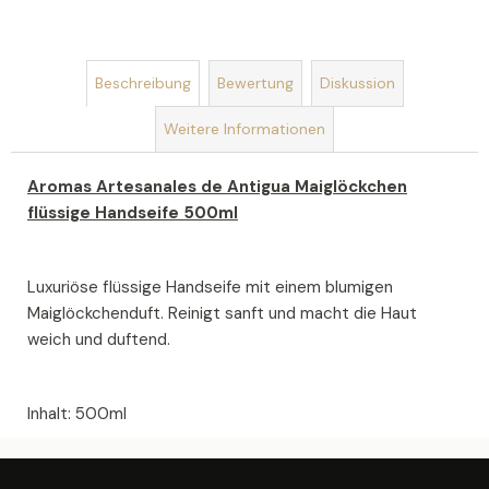
SEIFENSTRAUSS A
US S
EIFEN U
Beschreibung
Bewertung
Diskussion
ND S
EIFENBLUMEN R
Weitere Informationen
OMANCE
€19
Aromas Artesanales de Antigua Maiglöckchen
flüssige Handseife 500ml
Luxuriöse flüssige Handseife mit einem blumigen
Maiglöckchenduft. Reinigt sanft und macht die Haut
weich und duftend.
Inhalt: 500ml
F
U
SS