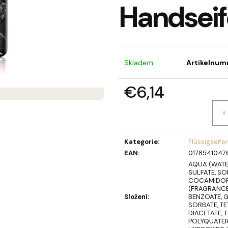
Handsei
SEIFENBLUMENSTRAUSS LAURA
OLIVIA GARDEN 
BERRY HAARBÜR
€40,90
€4,52
Skladem
Artikelnum
€6,14
Verkaufspreis:
Kategorie
:
Flüssigseife
EAN
:
0178541047
AQUA (WATE
SULFATE, SO
COCAMIDOPR
(FRAGRANCE)
Složení
:
BENZOATE, G
SORBATE, T
DIACETATE, 
POLYQUATER