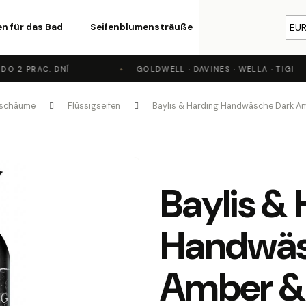
n für das Bad
Seifenblumensträuße
Kosmetik
EU
Par
O 2 PRAC. DNÍ
GOLDWELL · DAVINES · WELLA · TIGI
Was suchen Sie?
eschäume
Flüssigseifen
Baylis & Harding Handwäsche Dark Am
SUCHEN
Baylis &
Wir empfehlen
Handwäs
Amber & 