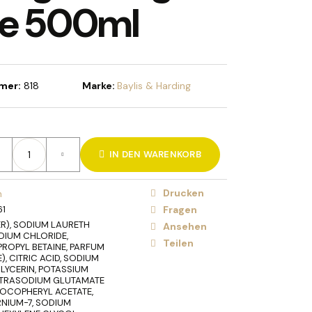
fe 500ml
HOLIDAY BRUSH ICED
STE
mer:
818
Marke:
Baylis & Harding
IN DEN WARENKORB
Drucken
n
61
Fragen
R), SODIUM LAURETH
Ansehen
DIUM CHLORIDE,
Teilen
OPYL BETAINE, PARFUM
, CITRIC ACID, SODIUM
LYCERIN, POTASSIUM
ETRASODIUM GLUTAMATE
TOCOPHERYL ACETATE,
NIUM-7, SODIUM