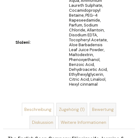
Aqua, Ammonium
Laureth Sulphate,
SEIFENSTRAUSS A
Cocamidopropyl
Betaine, PEG-4
US S
Rapeseedamide,
EIFEN U
Parfum, Sodium
ND S
Chloride, Allantoin,
EIFENBLUMEN R
Disodium EDTA,
OMANCE
Tocopheryl Acetate,
Složení
:
€19
Aloe Barbadensis
Leaf Juice Powder,
Maltodextrin,
Phenoxyethanol,
Benzoic Acid,
Dehydroacetic Acid,
Ethylhexylglycerin,
Citric Acid, Linalool,
Hexyl cinnamal
Beschreibung
Zugehörig (1)
Bewertung
Diskussion
Weitere Informationen