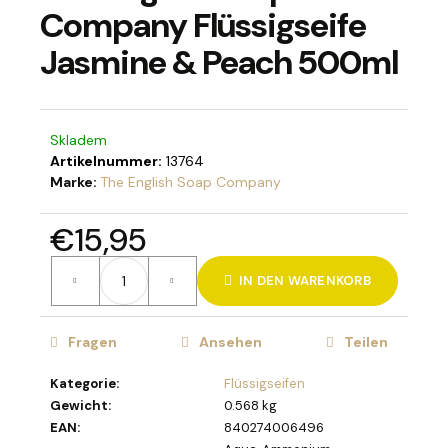
Company Flüssigseife
Jasmine & Peach 500ml
SUCHEN
Skladem
Artikelnummer:
13764
W
Marke:
The English Soap Company
i
r
€15,95
e
Verkaufspreis:
m
IN DEN WARENKORB
p
f
e
Fragen
Ansehen
Teilen
h
l
Kategorie
:
Flüssigseifen
e
Gewicht
:
0.568 kg
n
EAN
:
840274006496