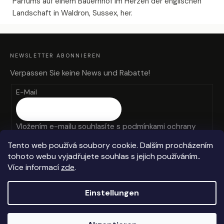
Parfums auf einem Bauernhof im Herzen der englischen
Landschaft in Waldron, Sussex, her.
F
U
SS
Z
NEWSLETTER ABONNIEREN
E
I
L
Verpassen Sie keine News und Rabatte!
E
E-Mail
Vložením e-mailu souhlasíte s
podmínkami ochrany
osobních údajů
Tento web používá soubory cookie. Dalším procházením
tohoto webu vyjadřujete souhlas s jejich používáním..
ANMELDEN
Více informací
zde
.
Einstellungen
Erstellt von Shoptet