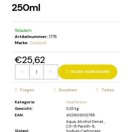
250ml
SUCHEN
Skladem
Artikelnummer:
1778
Marke:
Goldwell
W
€25,62
i
r
Verkaufspreis:
e
IN DEN WARENKORB
m
p
Fragen
Ansehen
Teilen
f
e
Kategorie
:
Haarfarben
h
Gewicht
:
0.25 kg
l
EAN
:
4021609012788
e
Aqua, Alcohol Denat.,
n
C11-15 Pareth-9,
Složení
:
Sodium Carbonate,