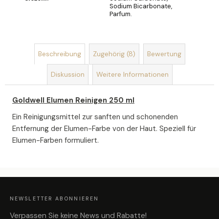
Sodium Bicarbonate,
Parfum.
SEIFENBLUMENSTRAUSS L
AURA
€40,90
Beschreibung
Zugehörig (8)
Bewertung
Diskussion
Weitere Informationen
Goldwell Elumen Reinigen 250 ml
Ein Reinigungsmittel zur sanften und schonenden
Entfernung der Elumen-Farbe von der Haut. Speziell für
Elumen-Farben formuliert.
F
U
SS
Z
NEWSLETTER ABONNIEREN
E
I
L
Verpassen Sie keine News und Rabatte!
E