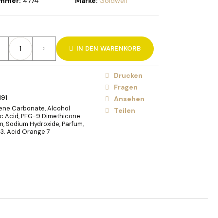
ummer:
4774
Marke:
Goldwell
HOLIDAY BRUSH VIOLET
 VLASY
IN DEN WARENKORB
Drucken
Fragen
191
Ansehen
lene Carbonate, Alcohol
Teilen
ic Acid, PEG-9 Dimethicone
, Sodium Hydroxide, Parfum,
43. Acid Orange 7