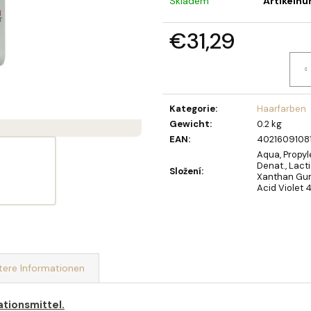
Skladem
Artikeln
SEIFENBLUMENSTRAUSS LAURA
OLIVIA GARDEN 
MIST KARTÁČ NA
€40,90
€31,29
€5,19
Verkaufspreis:
Kategorie
:
Haarfarben
Gewicht
:
0.2 kg
EAN
:
4021609108
Aqua, Propy
Denat., Lact
Složení
:
Xanthan Gum
Acid Violet 
tere Informationen
tionsmittel.