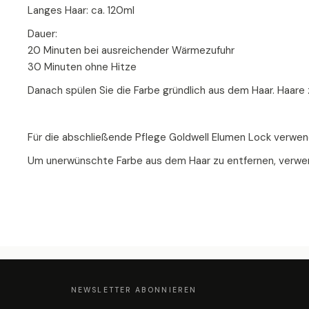
Langes Haar: ca. 120ml
Dauer:
20 Minuten bei ausreichender Wärmezufuhr
30 Minuten ohne Hitze
Danach spülen Sie die Farbe gründlich aus dem Haar. Haar
Für die abschließende Pflege Goldwell Elumen Lock verwen
Um unerwünschte Farbe aus dem Haar zu entfernen, verwen
F
U
SS
Z
NEWSLETTER ABONNIEREN
E
I
L