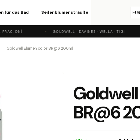
n für das Bad
Seifenblumensträuße
Kosmetik
EU
Par
RAC. DNÍ
GOLDWELL · DAVINES · WELLA · TIGI
Was suchen Sie?
Goldwell Elumen color BR@6 200ml
SUCHEN
Goldwell
Wir empfehlen
BR@6 2