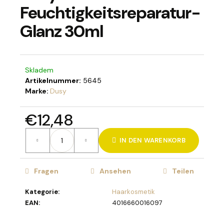
Feuchtigkeitsreparatur-
Glanz 30ml
SUCHEN
Skladem
Artikelnummer:
5645
W
Marke:
Dusy
i
r
€12,48
e
Verkaufspreis:
m
IN DEN WARENKORB
p
f
e
Fragen
Ansehen
Teilen
h
l
Kategorie
:
Haarkosmetik
e
EAN
:
4016660016097
n