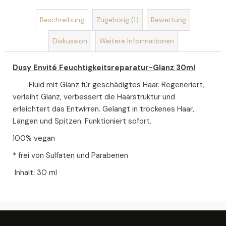
SEIFENSTRAUSS A
Beschreibung
Zugehörig (1)
Bewertung
US S
EIFEN U
Diskussion
Weitere Informationen
ND S
EIFENBLUMEN R
OMANCE
Dusy Envité Feuchtigkeitsreparatur-Glanz 30ml
€19
Fluid mit Glanz für geschädigtes Haar. Regeneriert,
verleiht Glanz, verbessert die Haarstruktur und
erleichtert das Entwirren. Gelangt in trockenes Haar,
Längen und Spitzen. Funktioniert sofort.
100% vegan
* frei von Sulfaten und Parabenen
Inhalt: 30 ml
F
U
SS