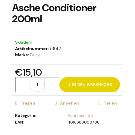
Asche Conditioner
200ml
SUCHEN
Skladem
Artikelnummer:
5642
W
Marke:
Dusy
i
r
€15,10
e
Verkaufspreis:
m
IN DEN WARENKORB
p
f
e
Fragen
Ansehen
Teilen
h
l
Kategorie
:
Haarkosmetik
e
EAN
:
4016660000706
n