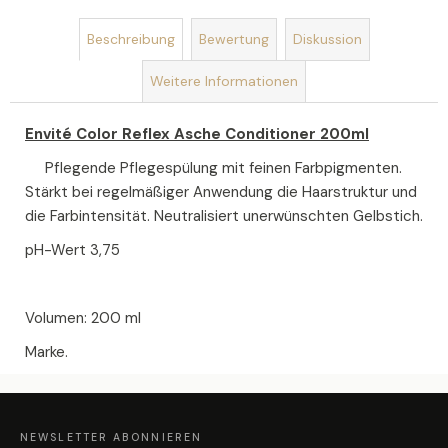
JEANNE
Beschreibung
Bewertung
Diskussion
ARTHES
VANILLE
Weitere Informationen
TROPICALE
30ML
EDP
Envité Color Reflex Asche Conditioner 200ml
€9,71
Pflegende Pflegespülung mit feinen Farbpigmenten.
Stärkt bei regelmäßiger Anwendung die Haarstruktur und
die Farbintensität. Neutralisiert unerwünschten Gelbstich.
pH-Wert 3,75
Volumen: 200 ml
Marke.
F
U
SS
Z
NEWSLETTER ABONNIEREN
E