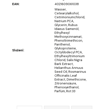
EAN
:
4021609061038
OLIVIA
Wasser,
GARDEN
Cetearylalkohol,
HOLIDAY
Cetrimoniumchlorid,
BRUSH
Natrium PCA,
VIOLET
Glycerin, Rubus
MIST
Idaeus Samenöl,
Ethylhexyl
KARTÁČ
Methoxycinnamat,
NA
Phenoltrimethicon,
VLASY
Panthenol,
€5,19
Glykoproteine,
Složení
:
Octyldodecyl PCA,
Ethylhexyltrimonium
Chlorid, Salix Nigra
Bark Extract,
Helianthus Annuus
Seed Oil, Rosmarinus
Officinalis Leaf
Extract, Dimethicone,
Zitronensäure,
Phenoxyethanol,
Parfüm, Rot 33