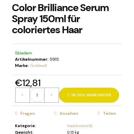
Color Brilliance Serum
Spray 150ml für
coloriertes Haar
SUCHEN
Skladem
W
Artikelnummer:
5915
i
Marke:
Goldwell
r
e
€12,81
m
p
Verkaufspreis:
f
IN DEN WARENKORB
e
h
l
Fragen
Ansehen
Teilen
e
n
Kategorie
:
Haarkosmetik
Gewicht
:
0.15 kg