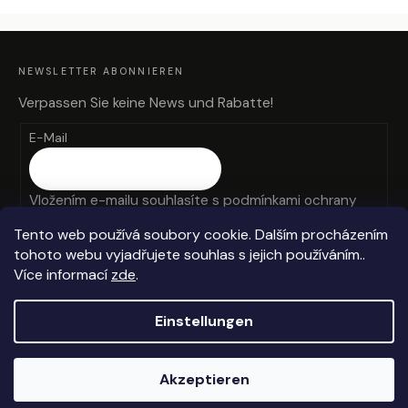
F
U
SS
Z
NEWSLETTER ABONNIEREN
E
I
L
Verpassen Sie keine News und Rabatte!
E
E-Mail
Vložením e-mailu souhlasíte s
podmínkami ochrany
osobních údajů
Tento web používá soubory cookie. Dalším procházením
tohoto webu vyjadřujete souhlas s jejich používáním..
ANMELDEN
Více informací
zde
.
Einstellungen
Erstellt von Shoptet
Akzeptieren
Copyright 2026
Anteros
. Alle Rechte vorbehalten.