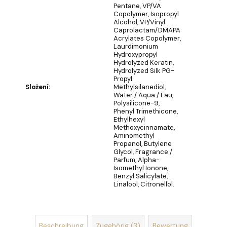
Pentane, VP/VA
Copolymer, Isopropyl
SEIFENBLUMENSTRAUSS L
Alcohol, VP/Vinyl
AURA
Caprolactam/DMAPA
Acrylates Copolymer,
€40,90
Laurdimonium
Hydroxypropyl
Hydrolyzed Keratin,
Hydrolyzed Silk PG-
Propyl
Složení
:
Methylsilanediol,
Water / Aqua / Eau,
Polysilicone-9,
Phenyl Trimethicone,
Ethylhexyl
Methoxycinnamate,
Aminomethyl
Propanol, Butylene
Glycol, Fragrance /
Parfum, Alpha-
Isomethyl Ionone,
Benzyl Salicylate,
Linalool, Citronellol.
Beschreibung
Zugehörig (3)
Bewertung