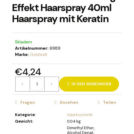
Effekt Haarspray 40ml
Haarspray mit Keratin
SUCHEN
Skladem
Artikelnummer:
6989
W
Marke:
Goldwell
i
r
€4,24
e
Verkaufspreis:
m
IN DEN WARENKORB
p
f
e
Fragen
Ansehen
Teilen
h
l
Kategorie
:
Haarkosmetik
e
Gewicht
:
0.04 kg
n
Dimethyl Ether,
Alcohol Denat.,