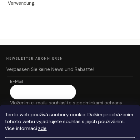
Verwendung.
F
U
SS
Z
NEWSLETTER ABONNIEREN
E
I
L
Verpassen Sie keine News und Rabatte!
E
E-Mail
Vložením e-mailu souhlasíte s
podmínkami ochrany
osobních údajů
Tento web používá soubory cookie. Dalším procházením
tohoto webu vyjadřujete souhlas s jejich používáním..
ANMELDEN
Více informací
zde
.