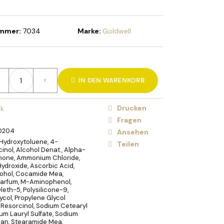
HOLIDAY BRUSH ICED
STE
ummer:
7034
Marke:
Goldwell
IN DEN WARENKORB
Drucken
ik
Fragen
0204
Ansehen
ydroxytoluene, 4-
Teilen
inol, Alcohol Denat., Alpha-
onone, Ammonium Chloride,
droxide, Ascorbic Acid,
cohol, Cocamide Mea,
arfum, M-Aminophenol,
leth-5, Polysilicone-9,
ycol, Propylene Glycol
 Resorcinol, Sodium Cetearyl
ium Lauryl Sulfate, Sodium
alan, Stearamide Mea,