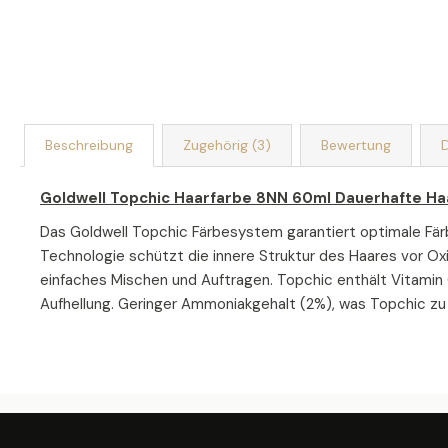
Beschreibung
Zugehörig (3)
Bewertung
D
Goldwell Topchic Haarfarbe 8NN 60ml Dauerhafte Ha
Das Goldwell Topchic Färbesystem garantiert optimale Färb
Technologie schützt die innere Struktur des Haares vor Oxi
einfaches Mischen und Auftragen. Topchic enthält Vitamin 
Aufhellung. Geringer Ammoniakgehalt (2%), was Topchic zu
F
U
SS