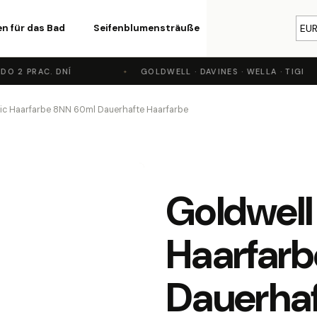
n für das Bad
Seifenblumensträuße
Kosmetik
EU
Par
 2 PRAC. DNÍ
GOLDWELL · DAVINES · WELLA · TIGI
Was suchen Sie?
ic Haarfarbe 8NN 60ml Dauerhafte Haarfarbe
SUCHEN
Goldwell
Wir empfehlen
Haarfar
Dauerhaf