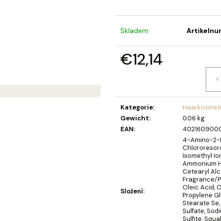
SEIFENBLUMENSTRAUSS LAURA
OLIVIA GARDEN 
BERRY HAARBÜR
€40,90
€4,52
Skladem
Artikeln
€12,14
Verkaufspreis:
Kategorie
:
Haarkosmet
Gewicht
:
0.06 kg
EAN
:
402160900
4-Amino-2-H
Chlororesorc
Isomethyl I
Ammonium Hy
Cetearyl Al
Fragrance/P
Oleic Acid, O
Složení
:
Propylene Gl
Stearate Se,
Sulfate, Sod
Sulfite, Squ