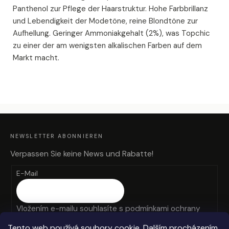
Panthenol zur Pflege der Haarstruktur. Hohe Farbbrillanz
und Lebendigkeit der Modetöne, reine Blondtöne zur
Aufhellung. Geringer Ammoniakgehalt (2%), was Topchic
zu einer der am wenigsten alkalischen Farben auf dem
Markt macht.
F
U
SS
Z
NEWSLETTER ABONNIEREN
E
I
L
Verpassen Sie keine News und Rabatte!
E
E-Mail
Vložením e-mailu souhlasíte s
podmínkami ochrany
osobních údajů
Tento web používá soubory cookie. Dalším procházením