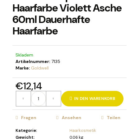
Haarfarbe Violett Asche
60ml Dauerhafte
Haarfarbe
SUCHEN
Skladem
W
Artikelnummer:
7135
i
Marke:
Goldwell
r
e
€12,14
m
p
Verkaufspreis:
f
IN DEN WARENKORB
e
h
l
Fragen
Ansehen
Teilen
e
n
Kategorie
:
Haarkosmetik
Gewicht
:
0.06 kg