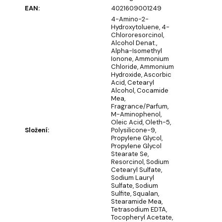
EAN
:
4021609001249
OLIVIA
4-Amino-2-
GARDEN
Hydroxytoluene, 4-
HOLIDAY
Chlororesorcinol,
BRUSH
Alcohol Denat.,
ICED
Alpha-Isomethyl
BERRY
Ionone, Ammonium
Chloride, Ammonium
HAARBÜRSTE
Hydroxide, Ascorbic
€4,52
Acid, Cetearyl
Alcohol, Cocamide
Mea,
Fragrance/Parfum,
M-Aminophenol,
Oleic Acid, Oleth-5,
Složení
:
Polysilicone-9,
Propylene Glycol,
Propylene Glycol
Stearate Se,
Resorcinol, Sodium
Cetearyl Sulfate,
Sodium Lauryl
Sulfate, Sodium
Sulfite, Squalan,
Stearamide Mea,
Tetrasodium EDTA,
Tocopheryl Acetate,