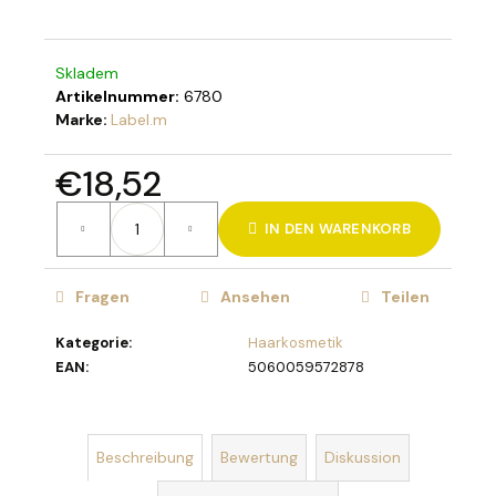
Skladem
Artikelnummer:
6780
SUCHEN
Marke:
Label.m
€18,52
W
Verkaufspreis:
i
IN DEN WARENKORB
r
e
m
Fragen
Ansehen
Teilen
p
f
Kategorie
:
Haarkosmetik
e
EAN
:
5060059572878
h
l
e
Beschreibung
Bewertung
Diskussion
n