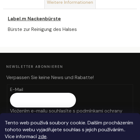
Weitere Informationen
SEIFENBLUMENSTRAUSS L
AURA
Label.m Nackenbürste
€40,90
Bürste zur Reinigung des Halses
F
U
SS
Z
NEWSLETTER ABONNIEREN
E
I
L
Verpassen Sie keine News und Rabatte!
E
E-Mail
Vložením e-mailu souhlasíte s
podmínkami ochrany
osobních údajů
Tento web používá soubory cookie. Dalším procházením
tohoto webu vyjadřujete souhlas s jejich používáním..
ANMELDEN
Více informací
zde
.