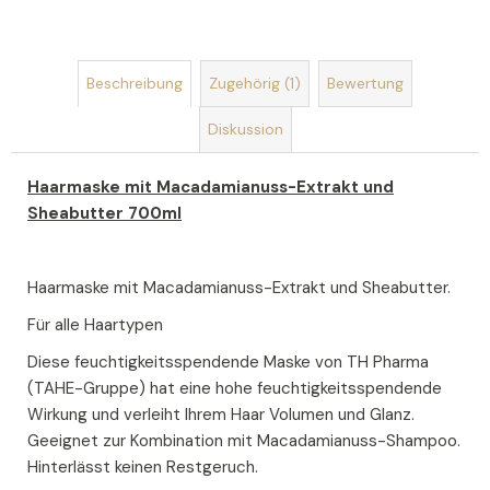
SEIFENSTRAUSS A
US S
EIFEN U
Beschreibung
Zugehörig (1)
Bewertung
ND S
EIFENBLUMEN R
Diskussion
OMANCE
€19
Haarmaske mit Macadamianuss-Extrakt und
Sheabutter 700ml
Haarmaske mit Macadamianuss-Extrakt und Sheabutter.
Für alle Haartypen
Diese feuchtigkeitsspendende Maske von TH Pharma
(TAHE-Gruppe) hat eine hohe feuchtigkeitsspendende
Wirkung und verleiht Ihrem Haar Volumen und Glanz.
Geeignet zur Kombination mit Macadamianuss-Shampoo.
Hinterlässt keinen Restgeruch.