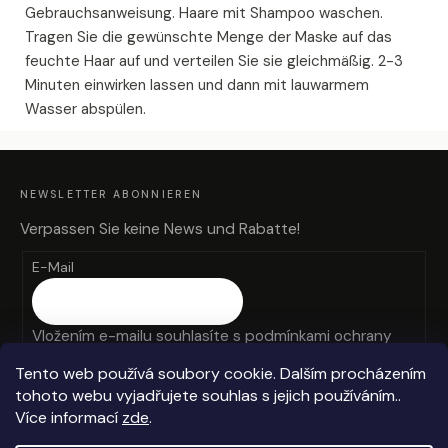
Gebrauchsanweisung. Haare mit Shampoo waschen.
Tragen Sie die gewünschte Menge der Maske auf das
feuchte Haar auf und verteilen Sie sie gleichmäßig. 2-3
Minuten einwirken lassen und dann mit lauwarmem
Wasser abspülen.
F
U
SS
Z
NEWSLETTER ABONNIEREN
E
I
L
Verpassen Sie keine News und Rabatte!
E
E-Mail
Vložením e-mailu souhlasíte s
podmínkami ochrany
osobních údajů
Tento web používá soubory cookie. Dalším procházením
tohoto webu vyjadřujete souhlas s jejich používáním..
ANMELDEN
Více informací
zde
.