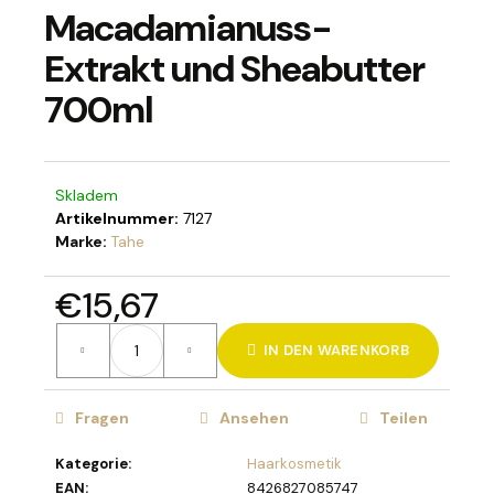
Macadamianuss-
Extrakt und Sheabutter
700ml
SUCHEN
Skladem
W
Artikelnummer:
7127
i
Marke:
Tahe
r
e
€15,67
m
p
Verkaufspreis:
f
IN DEN WARENKORB
e
h
l
Fragen
Ansehen
Teilen
e
n
Kategorie
:
Haarkosmetik
EAN
:
8426827085747