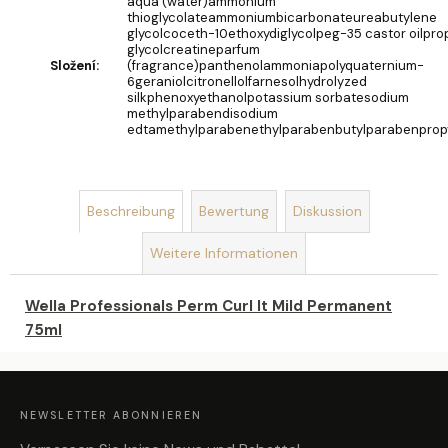
aqua (water)ammonium
thioglycolateammoniumbicarbonateureabutylene
SEIFENBLUMENSTRAUSS L
glycolcoceth-10ethoxydiglycolpeg-35 castor oilpro
glycolcreatineparfum
AURA
Složení
:
(fragrance)panthenolammoniapolyquaternium-
€40,90
6geraniolcitronellolfarnesolhydrolyzed
silkphenoxyethanolpotassium sorbatesodium
methylparabendisodium
edtamethylparabenethylparabenbutylparabenprop
Beschreibung
Bewertung
Diskussion
Weitere Informationen
Wella Professionals Perm Curl It Mild Permanent
75ml
F
U
SS
Z
NEWSLETTER ABONNIEREN
E
I
L