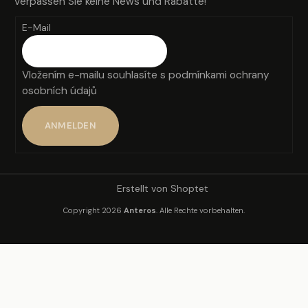
Verpassen Sie keine News und Rabatte!
E
E-Mail
Vložením e-mailu souhlasíte s
podmínkami ochrany
osobních údajů
ANMELDEN
Erstellt von Shoptet
Copyright 2026
Anteros
. Alle Rechte vorbehalten.