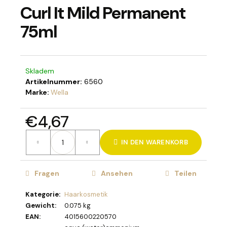
Curl It Mild Permanent
75ml
SUCHEN
Skladem
Artikelnummer:
6560
W
Marke:
Wella
i
r
€4,67
e
Verkaufspreis:
m
IN DEN WARENKORB
p
f
e
Fragen
Ansehen
Teilen
h
l
Kategorie
:
Haarkosmetik
e
Gewicht
:
0.075 kg
n
EAN
:
4015600220570