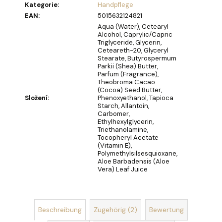
Kategorie
:
Handpflege
EAN
:
5015632124821
JEANNE
ARTHES
Aqua (Water), Cetearyl
VANILLE
Alcohol, Caprylic/Capric
TROPICALE
Triglyceride, Glycerin,
30ML
Ceteareth-20, Glyceryl
Stearate, Butyrospermum
EDP
Parkii (Shea) Butter,
€9,71
Parfum (Fragrance),
Theobroma Cacao
(Cocoa) Seed Butter,
Složení
:
Phenoxyethanol, Tapioca
Starch, Allantoin,
Carbomer,
Ethylhexylglycerin,
Triethanolamine,
Tocopheryl Acetate
(Vitamin E),
Polymethylsilsesquioxane,
Aloe Barbadensis (Aloe
Vera) Leaf Juice
Beschreibung
Zugehörig (2)
Bewertung