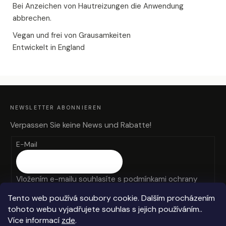
Bei Anzeichen von Hautreizungen die Anwendung
abbrechen.
Vegan und frei von Grausamkeiten
Entwickelt in England
F
U
SS
Z
NEWSLETTER ABONNIEREN
E
I
L
Verpassen Sie keine News und Rabatte!
E
E-Mail
Vložením e-mailu souhlasíte s
podmínkami ochrany
osobních údajů
Tento web používá soubory cookie. Dalším procházením
tohoto webu vyjadřujete souhlas s jejich používáním..
ANMELDEN
Více informací
zde
.