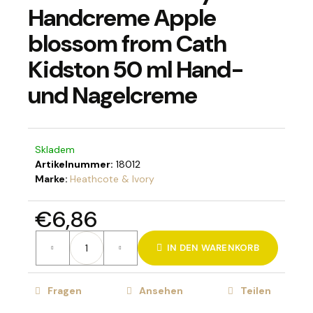
Handcreme Apple
blossom from Cath
Kidston 50 ml Hand-
SUCHEN
und Nagelcreme
W
i
Skladem
r
Artikelnummer:
18012
e
Marke:
Heathcote & Ivory
m
p
€6,86
f
e
Verkaufspreis:
h
IN DEN WARENKORB
l
e
Fragen
Ansehen
Teilen
n