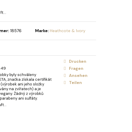
HOLIDAY BRUSH ICED
STE
uft…
mer:
18576
Marke:
Heathcote & Ivory
Drucken
449
Fragen
obky byly schváleny
Ansehen
ETA, značka získala certifikát
Teilen
 (výrobek ani jeho složky
vány na zvířatech) a je
vegany. Žádný z výrobků
arabeny ani sulfáty.
uft…