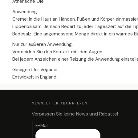
Ätherische Öle
Anwendung:
Creme: In die Haut an Händen, Füßen und Körper einmassiere
Lippenbalsam: Je nach Bedarf zu jeder Tageszeit auf die Li
Badesalz: Eine angemessene Menge direkt in ein warmes B
Nur zur äußeren Anwendung.
Vermeiden Sie den Kontakt mit den Augen.
Bei jedem Anzeichen einer Reizung die Anwendung einstell
Geeignet für Veganer.
Entwickelt in England.
F
U
SS
Z
NEWSLETTER ABONNIEREN
E
I
L
Verpassen Sie keine News und Rabatte!
E
E-Mail