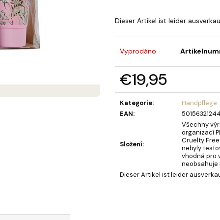
SEIFENBLUMENSTRAUSS LAURA
OLIVIA GARDEN 
BERRY HAARBÜR
€40,90
Dieser Artikel ist leider ausverka
€4,52
Vyprodáno
Artikelnum
€19,95
Verkaufspreis:
Kategorie
:
Handpflege
EAN
:
5015632124
Všechny výr
organizací P
Cruelty Free
Složení
:
nebyly testo
vhodná pro 
neobsahuje p
Dieser Artikel ist leider ausverka