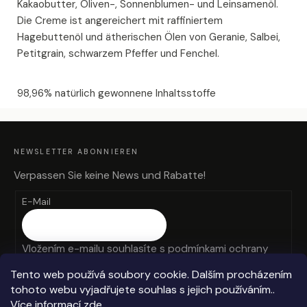
Kakaobutter, Oliven-, Sonnenblumen- und Leinsamenöl.
Die Creme ist angereichert mit raffiniertem
Hagebuttenöl und ätherischen Ölen von Geranie, Salbei,
Petitgrain, schwarzem Pfeffer und Fenchel.
98,96% natürlich gewonnene Inhaltsstoffe
F
U
SS
Z
NEWSLETTER ABONNIEREN
E
I
L
Verpassen Sie keine News und Rabatte!
E
E-Mail
Vložením e-mailu souhlasíte s
podmínkami ochrany
osobních údajů
Tento web používá soubory cookie. Dalším procházením
tohoto webu vyjadřujete souhlas s jejich používáním..
ANMELDEN
Více informací
zde
.