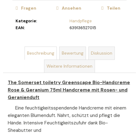
Fragen
Ansehen
Teilen
SEIFENBLUMENSTRAUSS L
AURA
Kategorie
:
Handpflege
€40,90
EAN
:
639136527015
Beschreibung
Bewertung
Diskussion
Weitere Informationen
The Somerset toiletry Greenscape Bio-Handcreme
Rose & Geranium 75ml Handcreme mit Rosen- und
Geranienduft
Eine feuchtigkeitsspendende Handcreme mit einem
eleganten Blumenduft. Nährt, schützt und pflegt die
Hände. Intensive Feuchtigkeitszufuhr dank Bio-
Sheabutter und