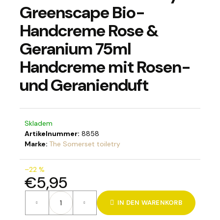
Greenscape Bio-
Handcreme Rose &
Geranium 75ml
SUCHEN
Handcreme mit Rosen-
und Geranienduft
W
i
r
e
Skladem
m
Artikelnummer:
8858
p
Marke:
The Somerset toiletry
f
e
–22 %
h
€5,95
l
Verkaufspreis:
e
IN DEN WARENKORB
n