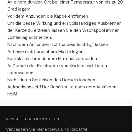
An einem dunklen Ort bei einer Temperatur von bis zu 20
Grad lagern
Vor dem Anzünden die Kappe entfernen
Um die beste Wirkung und ein vollständiges Ausbrennen
der Kerze zu erzielen, lassen Sie den Wachspool immer
vollflächig schmelzen.
Nach dem Anzünden nicht unbeaufsichtigt lassen
Auf eine nicht brennbare Matte legen
Kontakt mit brennbarem Material vermeiden
Außerhalb der Reichweite von Kindern und Tieren
aufbewahren
Nicht durch Schließen des Deckels löschen
Aufmerksamkeit! Der Behälter ist nach dem Anzünden
heiß!
F
U
SS
Z
NEWSLETTER ABONNIEREN
E
I
L
Verpassen Sie keine News und Rabatte!
E