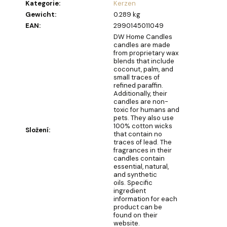
Kategorie
:
Kerzen
Gewicht
:
0.289 kg
SEIFENBLUMENSTRAUSS L
AURA
EAN
:
2990145011049
DW Home Candles
€40,90
candles are made
from proprietary wax
blends that include
coconut, palm, and
small traces of
refined paraffin.
Additionally, their
candles are non-
toxic for humans and
pets. They also use
100% cotton wicks
Složení
:
that contain no
traces of lead. The
fragrances in their
candles contain
essential, natural,
and synthetic
oils. Specific
ingredient
information for each
product can be
found on their
website.