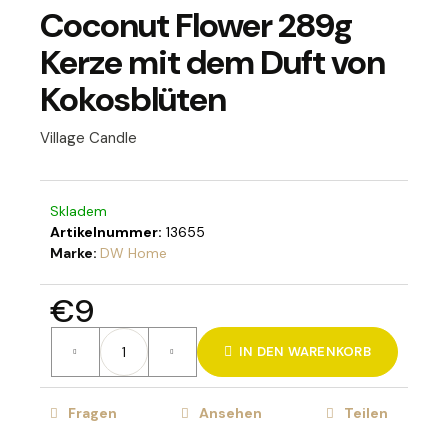
Coconut Flower 289g
Kerze mit dem Duft von
Kokosblüten
SUCHEN
Village Candle
W
i
Skladem
r
Artikelnummer:
13655
e
Marke:
DW Home
m
p
€9
f
e
Verkaufspreis:
IN DEN WARENKORB
h
l
e
Fragen
Ansehen
Teilen
n