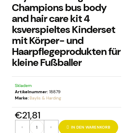
Champions bus body
and hair care kit 4
ksverspieltes Kinderset
SUCHEN
mit Körper- und
Haarpflegeprodukten für
W
kleine Fußballer
i
r
e
m
p
Skladem
Artikelnummer:
18879
f
Marke:
Baylis & Harding
e
h
l
€21,81
e
Verkaufspreis:
n
IN DEN WARENKORB