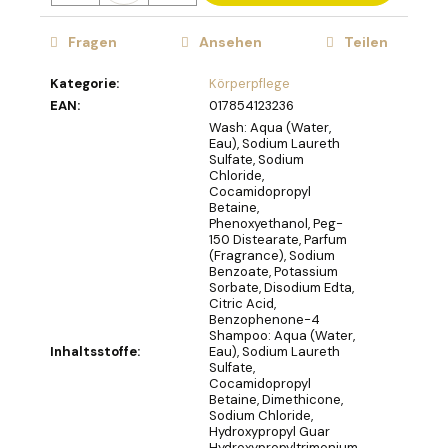
OLIVIA
Fragen
Ansehen
Teilen
GARDEN
HOLIDAY
Kategorie
:
Körperpflege
BRUSH
ICED
EAN
:
017854123236
BERRY
Wash: Aqua (Water,
HAARBÜRSTE
Eau), Sodium Laureth
Sulfate, Sodium
€4,52
Chloride,
Cocamidopropyl
Betaine,
Phenoxyethanol, Peg-
150 Distearate, Parfum
(Fragrance), Sodium
Benzoate, Potassium
Sorbate, Disodium Edta,
Citric Acid,
Benzophenone-4
Shampoo: Aqua (Water,
Inhaltsstoffe
:
Eau), Sodium Laureth
Sulfate,
Cocamidopropyl
Betaine, Dimethicone,
Sodium Chloride,
Hydroxypropyl Guar
Hydroxypropyltrimonium