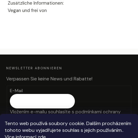
Zusätzliche Informationen:
Vegan und frei von
F
U
SS
Z
NEWSLETTER ABONNIEREN
E
I
L
Verpassen Sie keine News und Rabatte!
E
E-Mail
Vložením e-mailu souhlasíte s
podmínkami ochrany
osobních údajů
Tento web používá soubory cookie. Dalším procházením
tohoto webu vyjadřujete souhlas s jejich používáním..
ANMELDEN
Více informací
zde
.