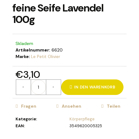
feine Seife Lavendel
100g
SUCHEN
Skladem
Artikelnummer:
6620
W
Marke:
Le Petit Olivier
i
r
€3,10
e
Verkaufspreis:
m
IN DEN WARENKORB
p
f
e
Fragen
Ansehen
Teilen
h
l
Kategorie
:
Körperpflege
e
EAN
:
3549620005325
n