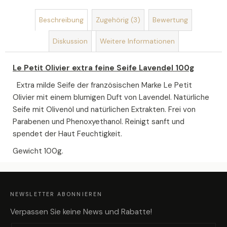
STEHENDER
Beschreibung
Zugehörig (3)
Bewertung
SEIFENBLUMENSTRAUSS „
LIEBE F
Diskussion
Weitere Informationen
ÜR I
MMER“ S
ONNENBLUME
Le Petit Olivier extra feine Seife Lavendel 100g
€17,57
Extra milde Seife der französischen Marke Le Petit
Olivier mit einem blumigen Duft von Lavendel. Natürliche
Seife mit Olivenöl und natürlichen Extrakten. Frei von
Parabenen und Phenoxyethanol. Reinigt sanft und
spendet der Haut Feuchtigkeit.
Gewicht 100g.
F
U
SS
Z
NEWSLETTER ABONNIEREN
E
I
L
Verpassen Sie keine News und Rabatte!
E