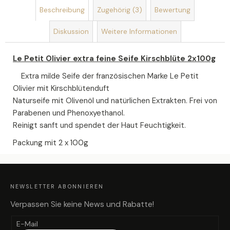
Beschreibung
Zugehörig (3)
Bewertung
Diskussion
Weitere Informationen
Le Petit Olivier extra feine Seife Kirschblüte 2x100g
Extra milde Seife der französischen Marke Le Petit
Olivier mit Kirschblütenduft
Naturseife mit Olivenöl und natürlichen Extrakten. Frei von
Parabenen und Phenoxyethanol.
Reinigt sanft und spendet der Haut Feuchtigkeit.
Packung mit 2 x 100g
F
U
SS
Z
NEWSLETTER ABONNIEREN
E
I
L
Verpassen Sie keine News und Rabatte!
E
E-Mail