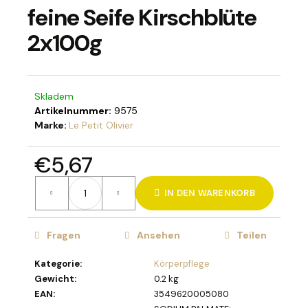
feine Seife Kirschblüte
2x100g
SUCHEN
Skladem
Artikelnummer:
9575
W
Marke:
Le Petit Olivier
i
r
€5,67
e
Verkaufspreis:
m
IN DEN WARENKORB
p
f
e
Fragen
Ansehen
Teilen
h
l
Kategorie
:
Körperpflege
e
Gewicht
:
0.2 kg
n
EAN
:
3549620005080