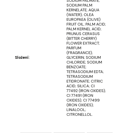
SODIUM PALMATE;
SODIUM PALM
SEIFENSTRAUSS A
KERNELATE; AQUA
(WATER); OLEA
US S
EUROPAEA (OLIVE)
EIFEN U
FRUIT OIL; PALM ACID;
ND S
PALM KERNEL ACID;
EIFENBLUMEN R
PRUNUS CERASUS
OMANCE
(BITTER CHERRY)
€19
FLOWER EXTRACT;
PARFUM
(FRAGRANCE);
Složení
:
GLYCERIN; SODIUM
CHLORIDE; SODIUM
BENZOATE;
TETRASODIUM EDTA;
TETRASODIUM
ETIDRONATE; CITRIC
ACID; SILICA; CI
77492 (IRON OXIDES);
CI 77491 (IRON
OXIDES); CI 77499
(IRON OXIDES);
LINALOOL;
CITRONELLOL.