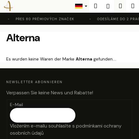
W
Zum
Suchen
Waren
M
Login
Inhalt
a
Zurück
Zurück
springen
r
PŘES 80 PRÉMIOVÝCH ZNAČEK
ODESÍLÁME DO 2 PRAC
zum
zum
e
W
Alterna
n
a
k
s
o
s
r
Es wurden keine Waren der Marke
Alterna
gefunden....
u
b
F
c
U
SS
h
Z
NEWSLETTER ABONNIEREN
E
I
e
L
Verpassen Sie keine News und Rabatte!
E
n
E-Mail
S
i
e
Vložením e-mailu souhlasíte s
podmínkami ochrany
?
osobních údajů