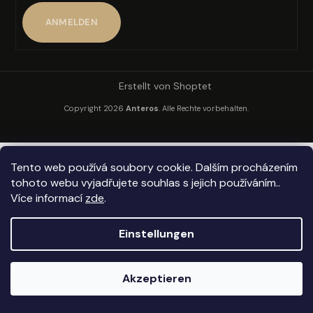
ANMELDEN
SUCHEN
Erstellt von Shoptet
Copyright 2026
Anteros
. Alle Rechte vorbehalten.
W
i
r
Tento web používá soubory cookie. Dalším procházením
e
tohoto webu vyjadřujete souhlas s jejich používáním..
m
Více informací
zde
.
p
f
e
Einstellungen
h
l
Akzeptieren
e
n