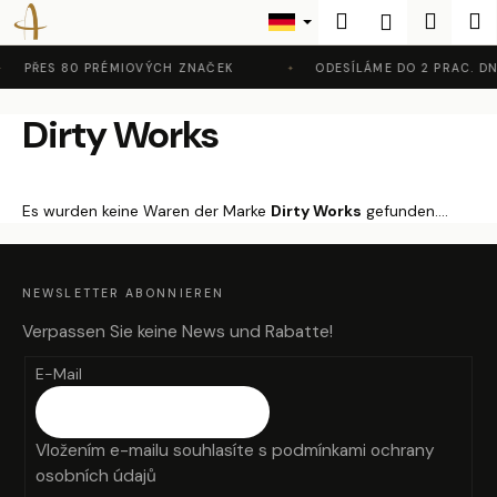
W
Zum
Suchen
Waren
M
Login
Inhalt
a
Zurück
Zurück
springen
r
PŘES 80 PRÉMIOVÝCH ZNAČEK
ODESÍLÁME DO 2 PRAC. DN
zum
zum
e
W
Dirty Works
n
a
k
s
o
s
r
Es wurden keine Waren der Marke
Dirty Works
gefunden....
u
b
F
c
U
SS
h
Z
NEWSLETTER ABONNIEREN
E
I
e
L
Verpassen Sie keine News und Rabatte!
E
n
E-Mail
S
i
e
Vložením e-mailu souhlasíte s
podmínkami ochrany
?
osobních údajů