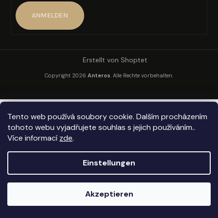
ANMELDEN
SUCHEN
Erstellt von Shoptet
Copyright 2026
Anteros
. Alle Rechte vorbehalten.
W
i
r
Tento web používá soubory cookie. Dalším procházením
e
tohoto webu vyjadřujete souhlas s jejich používáním..
m
Více informací
zde
.
p
f
e
Einstellungen
h
l
Akzeptieren
e
n