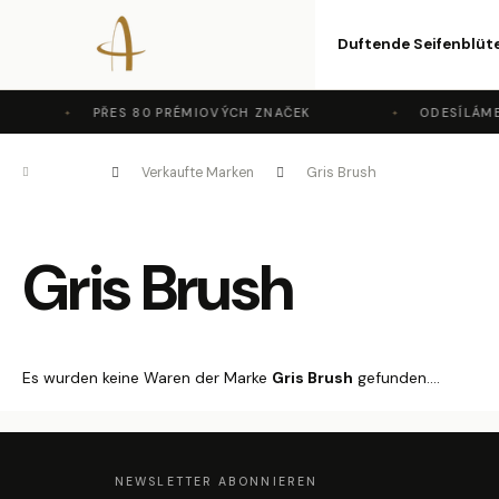
W
Zum
Inhalt
Duftende Seifenblüte
a
Zurück
Zurück
springen
zum
zum
r
PŘES 80 PRÉMIOVÝCH ZNAČEK
ODESÍLÁME 
Einkaufen
Einkaufen
e
Startseite
Verkaufte Marken
Gris Brush
n
k
Gris Brush
o
r
b
Es wurden keine Waren der Marke
Gris Brush
gefunden....
F
U
SS
Z
NEWSLETTER ABONNIEREN
E
I