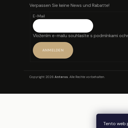
L
SEIFENSTRAUSS AUS SEIFEN UND S
Verpassen Sie keine News und Rabatte!
E
EIFENBLUMEN ROMANCE
E-Mail
€19
Vložením e-mailu souhlasíte s
podmínkami ochr
ANMELDEN
Copyright 2026
Anteros
. Alle Rechte vorbehalten.
Tento web p