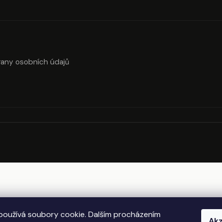
SEIFENBLUMENSTRAUSS LAURA
OLIVIA GARDEN 
BERRY HAARBÜR
€40,90
€4,52
any osobních údajů
oužívá soubory cookie. Dalším procházením
Akz