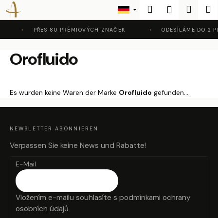
W
Zum
Suchen
Waren
M
Login
Inhalt
a
Zurück
Zurück
springen
r
PŘES 80 PRÉMIOVÝCH ZNAČEK
ODESÍLÁME DO 2 P
zum
zum
e
W
Orofluido
n
a
k
s
o
s
r
Es wurden keine Waren der Marke
Orofluido
gefunden....
u
b
F
c
U
SS
h
Z
NEWSLETTER ABONNIEREN
E
I
e
L
Verpassen Sie keine News und Rabatte!
E
n
E-Mail
S
i
e
Vložením e-mailu souhlasíte s
podmínkami ochrany
?
osobních údajů