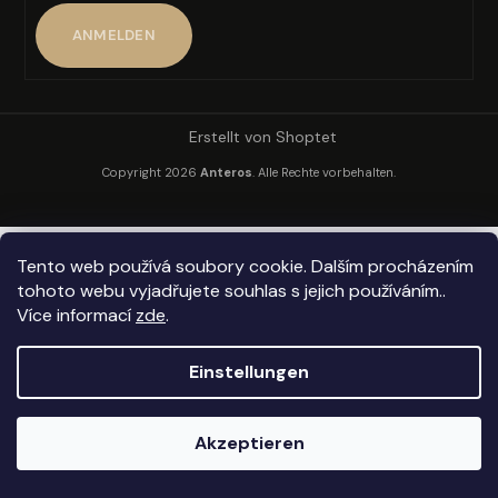
ANMELDEN
SUCHEN
Erstellt von Shoptet
Copyright 2026
Anteros
. Alle Rechte vorbehalten.
W
i
r
Tento web používá soubory cookie. Dalším procházením
e
tohoto webu vyjadřujete souhlas s jejich používáním..
m
Více informací
zde
.
p
f
e
Einstellungen
h
l
Akzeptieren
e
n