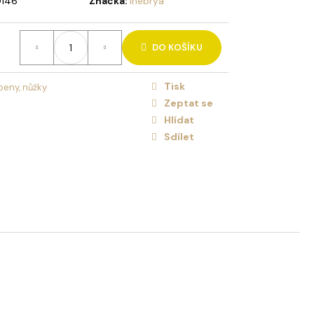
9146
Značka:
Inebrya
HOLIDAY BRUSH VIOLET
 VLASY
DO KOŠÍKU
Tisk
beny, nůžky
Zeptat se
Hlídat
Sdílet