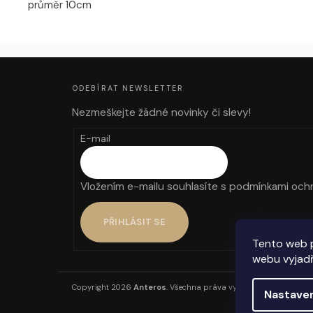
průměr 10cm
Z
Á
P
A
ODEBÍRAT NEWSLETTER
T
Í
Nezmeškejte žádné novinky či slevy!
E-mail
Vložením e-mailu souhlasíte s
podmínkami ochr
PŘIHLÁSIT SE
Tento web 
webu vyjadř
Copyright 2026
Anteros
. Všechna práva vyhrazena.
Nastave