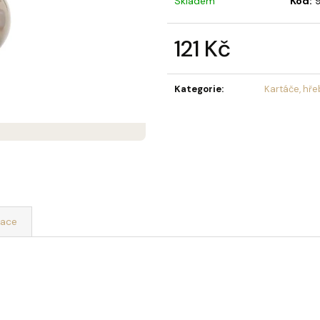
Skladem
Kód:
MÝDLOVÁ KYTICE LAURA
OLIVIA GARDEN 
MIST KARTÁČ NA
859 Kč
121 Kč
109 Kč
Měrná
cena:
Kategorie
:
Kartáče, hře
mace