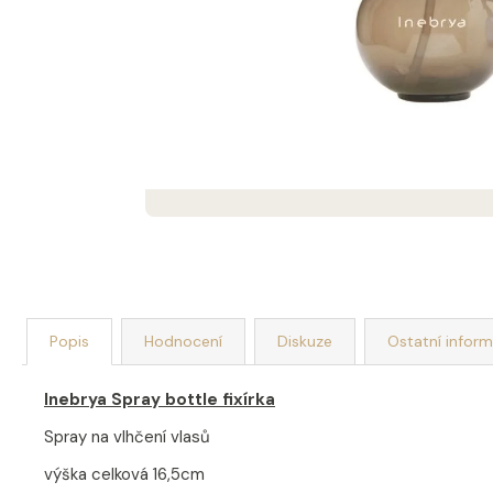
DEKORACE MÝDLOVÁ KYTICE ROMANCE
399 Kč
Popis
Hodnocení
Diskuze
Ostatní infor
Inebrya Spray bottle fixírka
Spray na vlhčení vlasů
výška celková 16,5cm