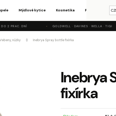
upele
Mýdlové kytice
Kosmetika
Parfémy a vůně
CZ
O 2 PRAC. DNÍ
GOLDWELL · DAVINES · WELLA · TIGI
o potřebujete najít?
hřebeny, nůžky
Inebrya Spray bottle fixírka
HLEDAT
Inebrya 
Doporučujeme
fixírka