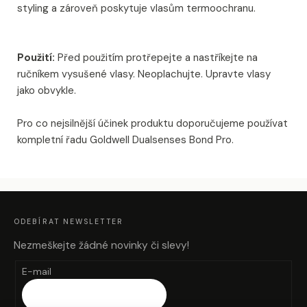
styling a zároveň poskytuje vlasům termoochranu.
Použití:
Před použitím protřepejte a nastříkejte na
ručníkem vysušené vlasy.
Neoplachujte.
Upravte vlasy
jako obvykle.
Pro co nejsilnější účinek produktu doporučujeme používat
kompletní řadu Goldwell Dualsenses Bond Pro.
Z
Á
P
A
ODEBÍRAT NEWSLETTER
T
Í
Nezmeškejte žádné novinky či slevy!
E-mail