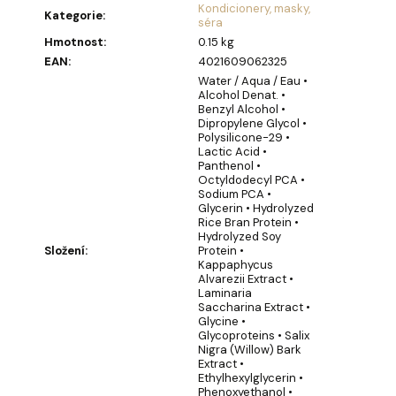
u
Kondicionery, masky,
č
Kategorie
:
séra
u
Hmotnost
:
0.15 kg
j
EAN
:
4021609062325
e
Water / Aqua / Eau •
m
Alcohol Denat. •
Benzyl Alcohol •
e
Dipropylene Glycol •
Polysilicone-29 •
Lactic Acid •
Panthenol •
JEANNE
Octyldodecyl PCA •
ARTHES
Sodium PCA •
VANILLE
Glycerin • Hydrolyzed
TROPICALE
Rice Bran Protein •
30ML
Hydrolyzed Soy
PARFÉMOVANÁ
Složení
:
Protein •
VODA
Kappaphycus
Alvarezii Extract •
204
Laminaria
Kč
Saccharina Extract •
Glycine •
Glycoproteins • Salix
Nigra (Willow) Bark
Extract •
Ethylhexylglycerin •
Phenoxyethanol •