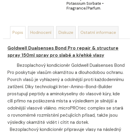
Potassium Sorbate •
Fragrance/Parfum.
Popis
Hodnocení
Diskuze
Ostatní informace
Goldwell Dualsenses Bond Pro repair & structure
spray 150ml spray pro slabé a křehké vlasy
Bezoplachový kondicionér Goldwell Dualsenses Bond
Pro
poskytuje vlasům okamžitou a dlouhodobou ochranu.
Povrch vlasů je vyhlazený a odolnější proti každodennímu
zatížení. Díky technologii Inter-Amino-Bond-Builder
prostupují peptidy a aminokyseliny do vlasové kúry, kde
cílí přímo na poškozená místa a výsledkem je silnější a
odolnější vlasové vlákno. microPROtec complex se stará
o rovnoměrné rozmístění pečujících přísad, takže jsou
výsledky okamžitě vidět i cítit na dotek.
Bezoplachový kondicionér připravuje vlasy na následný