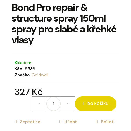
Bond Pro repair &
a
j
structure spray 150ml
í
spray pro slabé a křehké
t
vlasy
?
Skladem
Kód:
9536
HLEDAT
Značka:
Goldwell
327 Kč
D
Měrná
o
DO KOŠÍKU
cena:
p
o
Zeptat se
Hlídat
Sdílet
r