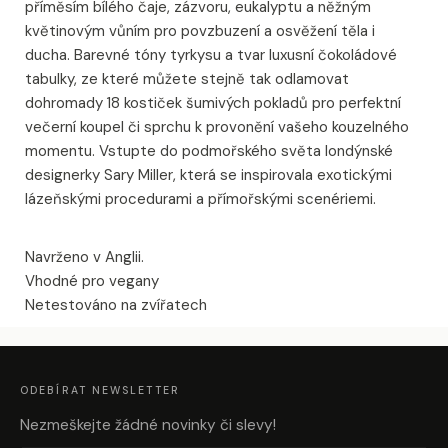
příměsím bílého čaje, zázvoru, eukalyptu a něžným
květinovým vůním pro povzbuzení a osvěžení těla i
ducha. Barevné tóny tyrkysu a tvar luxusní čokoládové
tabulky, ze které můžete stejně tak odlamovat
dohromady 18 kostiček šumivých pokladů pro perfektní
večerní koupel či sprchu k provonění vašeho kouzelného
momentu. Vstupte do podmořského světa londýnské
designerky Sary Miller, která se inspirovala exotickými
lázeňskými procedurami a přímořskými scenériemi.
Navrženo v Anglii.
Vhodné pro vegany
Netestováno na zvířatech
Z
Á
P
A
ODEBÍRAT NEWSLETTER
T
Í
Nezmeškejte žádné novinky či slevy!