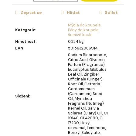
u
č
u
Zeptat se
Hlídat
Sdílet
j
Mýdla do koupele,
e
Kategorie
:
Pěny do koupele,
m
šumivé koule
e
Hmotnost
:
0.234 kg
EAN
:
5015632086914
Sodium Bicarbonate,
DEKORACE
Citric Acid, Glycerin,
MÝDLOVÁ
Parfum (Fragrance),
KYTICE
Eucalyptus Globulus
ROMANCE
Leaf Oil, Zingiber
Officinale (Ginger)
399
Root Oil, Elettaria
Kč
Cardamomum
(Cardamom) Seed
Složení
:
Oil, Myristica
Fragrans (Nutmeg)
Kernel Oil, Salvia
Sclarea (Clary) Oil, CI
19140, CI 42090, CI
17200, Hexyl
cinnamal, Limonene,
Benzyl Salicylate,