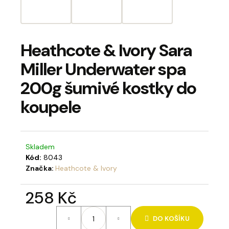
a
j
í
Heathcote & Ivory Sara
t
Miller Underwater spa
?
200g šumivé kostky do
koupele
HLEDAT
Skladem
Kód:
8043
Značka:
Heathcote & Ivory
D
o
258 Kč
p
o
Měrná
r
DO KOŠÍKU
cena: