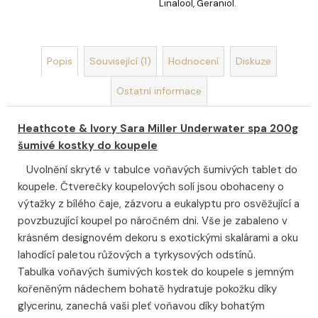
Linalool, Geraniol.
Popis
Související (1)
Hodnocení
Diskuze
Ostatní informace
Heathcote & Ivory Sara Miller Underwater spa 200g
šumivé kostky do koupele
Uvolnění skryté v tabulce voňavých šumivých tablet do
koupele. Čtverečky koupelových solí jsou obohaceny o
výtažky z bílého čaje, zázvoru a eukalyptu pro osvěžující a
povzbuzující koupel po náročném dni. Vše je zabaleno v
krásném designovém dekoru s exotickými skalárami a oku
lahodící paletou růžových a tyrkysových odstínů.
Tabulka voňavých šumivých kostek do koupele s jemným
kořeněným nádechem bohatě hydratuje pokožku díky
glycerinu, zanechá vaši pleť voňavou díky bohatým