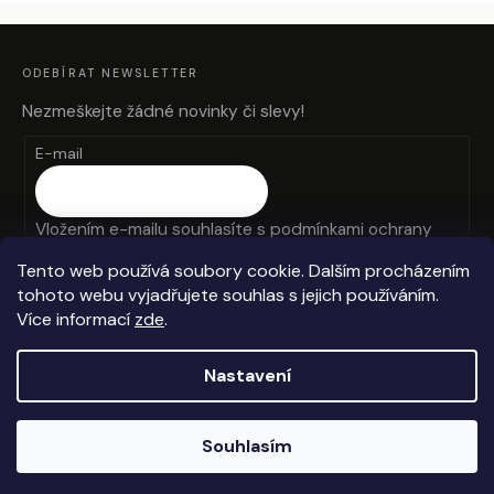
Z
Á
P
A
ODEBÍRAT NEWSLETTER
T
Í
Nezmeškejte žádné novinky či slevy!
E-mail
Vložením e-mailu souhlasíte s
podmínkami ochrany
osobních údajů
Tento web používá soubory cookie. Dalším procházením
tohoto webu vyjadřujete souhlas s jejich používáním.
PŘIHLÁSIT SE
Více informací
zde
.
Nastavení
Vytvořil Shoptet
Souhlasím
Copyright 2026
Anteros
. Všechna práva vyhrazena.