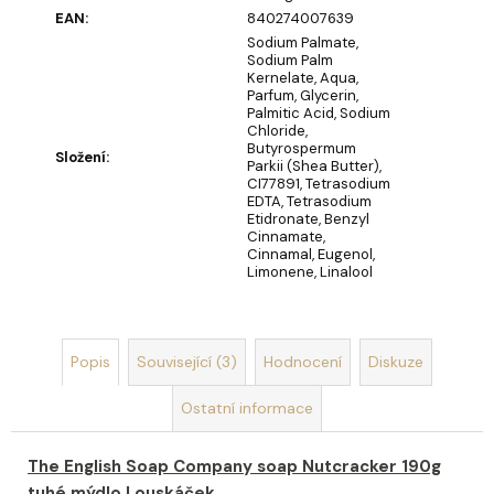
u
EAN
:
840274007639
č
Sodium Palmate,
u
Sodium Palm
j
Kernelate, Aqua,
e
Parfum, Glycerin,
Palmitic Acid, Sodium
m
Chloride,
e
Butyrospermum
Složení
:
Parkii (Shea Butter),
CI77891, Tetrasodium
EDTA, Tetrasodium
MÝDLOVÁ
Etidronate, Benzyl
KYTICE
Cinnamate,
LAURA
Cinnamal, Eugenol,
Limonene, Linalool
859
Kč
Popis
Související (3)
Hodnocení
Diskuze
Ostatní informace
The English Soap Company soap Nutcracker 190g
tuhé mýdlo Louskáček