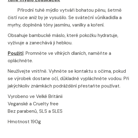
Přírodní tuhé mýdlo vytváři bohatou pěnu, šetrně
čistí ruce aniž by je vysušilo. Se sváteční vůní
kadidla a
myrhy, doplněná tóny jasmínu, vanilky a koření.
Obsahuje bambucké máslo, které pokožku hydratuje,
vyživuje a zanechává ji hebkou.
Použití
: Promněte ve vlhkých dlaních, naměňte a
opláchněte.
Neužívejte vnitřně. Vyhněte se kontaktu s očima, pokud
se výrobek dostane očí, důkladně vypláchněte vodou. Při
jakýchkoliv známkách podráždění přestaňte používat.
Vyrobeno ve Velké Británii
Veganské a Cruelty free
Bez parabenů, SLS a SLES
Hmotnost 190g