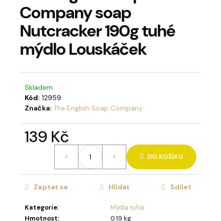
Company soap
a
j
Nutcracker 190g tuhé
í
mýdlo Louskáček
t
?
Skladem
Kód:
12959
Značka:
The English Soap Company
HLEDAT
139 Kč
Měrná
DO KOŠÍKU
cena:
D
o
p
Zeptat se
Hlídat
Sdílet
o
Kategorie
:
Mýdla tuhá
r
Hmotnost
:
0.19 kg