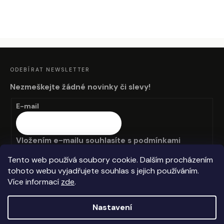
Na pěšinách 247/5 182
Adresa
:
00 Praha 8
E-mail
:
eshop@firsthand.cz
Z
Á
P
A
ODEBÍRAT NEWSLETTER
T
Í
Nezmeškejte žádné novinky či slevy!
E-mail
Vložením e-mailu souhlasíte s
podmínkami
ochrany osobních údajů
Tento web používá soubory cookie. Dalším procházením
tohoto webu vyjadřujete souhlas s jejich používáním.
PŘIHLÁSIT SE
Více informací
zde
.
Nastavení
Vytvořil Shoptet