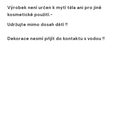
Výrobek není určen k mytí těla ani pro jiné
kosmetické použití.-
Udržujte mimo dosah dětí !!
Dekorace nesmí přijít do kontaktu s vodou !!
Dekorace Mýdlový
Dekorace Mýdlový
květ růže Bílá na
květ růže Žlutá na
stonku s lístky
stonku s lístky
Skladem
Skladem
79 Kč
79 Kč