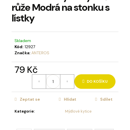
růže Modrá na stonku s
a
j
lístky
í
t
?
Skladem
Kód:
12927
Značka:
ANTEROS
79 Kč
HLEDAT
Měrná
DO KOŠÍKU
cena:
D
Zeptat se
Hlídat
Sdílet
o
p
Kategorie
:
Mýdlové kytice
o
r