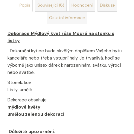
u
Popis
Související (8)
Hodnocení
Diskuze
č
u
Ostatní informace
j
e
m
Dekorace Mýdlový květ růže Modrá na stonku s
e
lístky
Dekorační kytice bude skvělým doplňkem Vašeho bytu,
DEKORACE
kanceláře nebo třeba vstupní haly. Je trvanlivá, hodí se
MÝDLOVÁ
výborně jako unisex dárek k narozeninám, svátku, výročí
KYTICE
ROMANCE
nebo svatbě.
399
Stonek: kov
Kč
Listy: umělé
Dekorace obsahuje:
mýdlové květy
umělou zelenou dekoraci
Důležité upozornění: