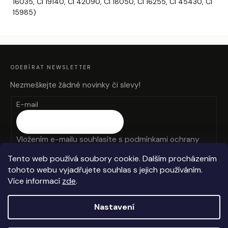
16035
,
CI 19140
,
CI 42090
,
CI 18050
,
CI 16255
,
CI 45430
,
CI
15985)
Z
Á
P
A
ODEBÍRAT NEWSLETTER
T
Í
Nezmeškejte žádné novinky či slevy!
E-mail
Vložením e-mailu souhlasíte s
podmínkami ochrany
osobních údajů
Tento web používá soubory cookie. Dalším procházením
tohoto webu vyjadřujete souhlas s jejich používáním.
PŘIHLÁSIT SE
Více informací
zde
.
Nastavení
Vytvořil Shoptet