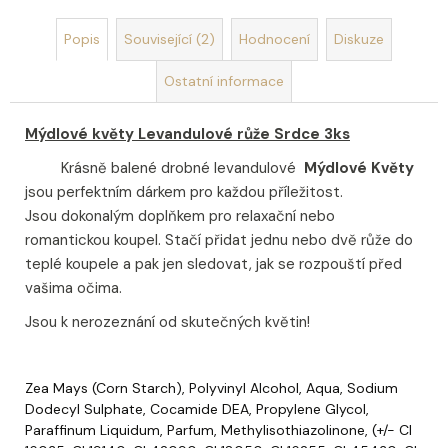
u
č
Popis
Související (2)
Hodnocení
Diskuze
u
j
Ostatní informace
e
m
e
Mýdlové květy Levandulové růže Srdce 3ks
Krásně balené drobné levandulové
Mýdlové Květy
OLIVIA
jsou perfektním dárkem pro každou příležitost.
GARDEN
Jsou dokonalým doplňkem pro relaxační nebo
HOLIDAY
romantickou koupel. Stačí přidat jednu nebo dvě růže do
BRUSH
ICED
teplé koupele a pak jen sledovat, jak se rozpouští před
BERRY
vašima očima.
KARTÁČ
NA
Jsou k nerozeznání od skutečných květin!
VLASY
95
Kč
Zea Mays (Corn Starch)
,
Polyvinyl Alcohol
,
Aqua
,
Sodium
Dodecyl Sulphate
,
Cocamide DEA
,
Propylene Glycol
,
Paraffinum Liquidum
,
Parfum
,
Methylisothiazolinone
,
(+/- CI