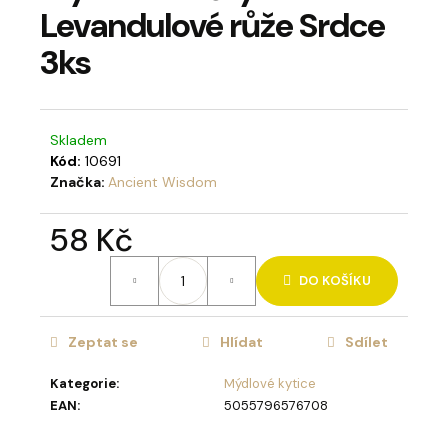
Levandulové růže Srdce
a
j
3ks
í
t
?
Skladem
Kód:
10691
Značka:
Ancient Wisdom
58 Kč
HLEDAT
Měrná
DO KOŠÍKU
cena:
D
Zeptat se
Hlídat
Sdílet
o
p
Kategorie
:
Mýdlové kytice
o
EAN
:
5055796576708
r