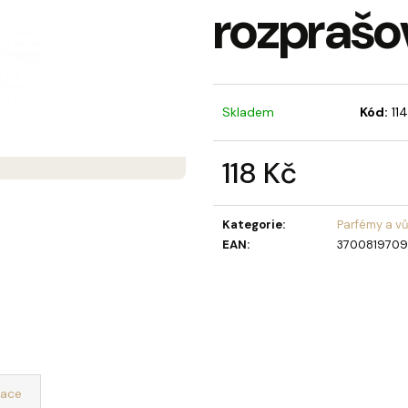
rozprašo
MÝDLOVÁ KYTICE LAURA
OLIVIA GARDEN 
BERRY KARTÁČ 
859 Kč
95 Kč
Skladem
Kód:
11
118 Kč
Měrná
cena:
Kategorie
:
Parfémy a v
EAN
:
3700819709
mace