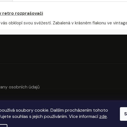
v retro rozprašovači
 vás obklopí svou svěžestí. Zabalená v krásném flakonu ve vintage 
any osobních údajů
používá soubory cookie. Dalším procházením tohoto
S
ujete souhlas s jejich používáním. Více informací
zde
.