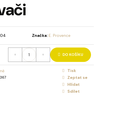
vači
HOLIDAY BRUSH ICED
NA VLASY
404
Značka:
E. Provence
DO KOŠÍKU
Tisk
ůně
367
Zeptat se
Hlídat
Sdílet