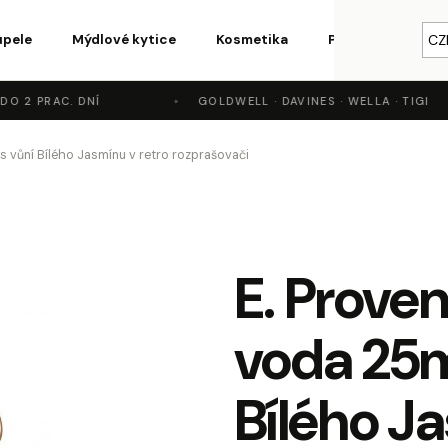
upele
Mýdlové kytice
Kosmetika
Parfémy a vůně
CZ
 2 PRAC. DNÍ
GOLDWELL · DAVINES · WELLA · TIGI
o potřebujete najít?
s vůní Bílého Jasmínu v retro rozprašovači
HLEDAT
E. Proven
Doporučujeme
voda 25m
Bílého Ja