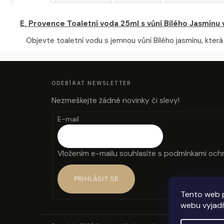
E. Provence Toaletní voda 25ml s vůní Bílého Jasmínu 
Objevte toaletní vodu s jemnou vůní Bílého jasmínu, která
Z
Á
P
A
ODEBÍRAT NEWSLETTER
T
Í
Nezmeškejte žádné novinky či slevy!
E-mail
Vložením e-mailu souhlasíte s
podmínkami ochr
PŘIHLÁSIT SE
Tento web 
webu vyjadř