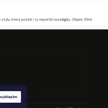
stylu, který potěší i ty největší nostalgiky. Objem 25ml
ouhlasím