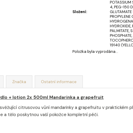
POTASSIUM 
4, PEG-150 
Složení
:
GLUTAMATE D
PROPYLENE 
HYDROGENAT
HYDROXIDE, 
PALMITATE,
PHOSPHATE,
TOCOPHEROL
19140 (YELLO
Položka byla vyprodána…
Značka
Ostatní informace
dlo + lotion 2x 500ml Mandarinka a grapefruit
věžující citrusovou vůní mandarinky a grapefruitu v praktickém p
 a tělo poskytnou vaší pokožce kompletní péči.