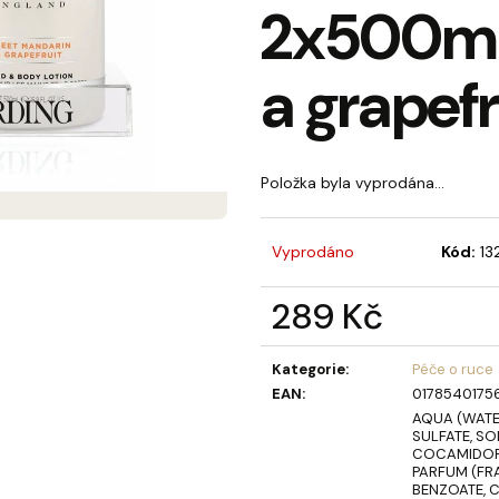
2x500ml
MÝDLOVÁ KYTICE LAURA
OLIVIA GARDEN 
BERRY KARTÁČ 
859 Kč
95 Kč
a grapefr
Položka byla vyprodána…
Vyprodáno
Kód:
13
289 Kč
Měrná
cena:
Kategorie
:
Péče o ruce
EAN
:
0178540175
AQUA (WATE
SULFATE, SO
COCAMIDOPR
PARFUM (FR
BENZOATE, C