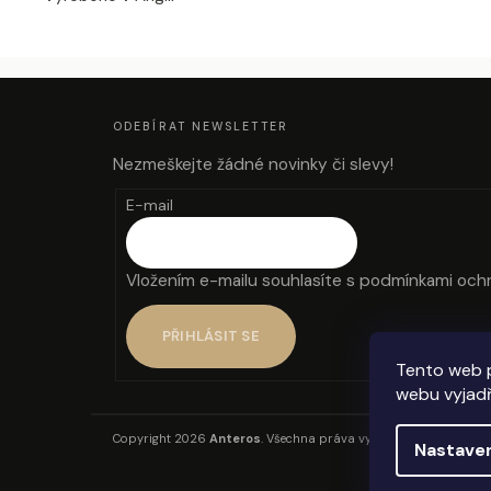
Z
Á
P
A
ODEBÍRAT NEWSLETTER
T
Í
Nezmeškejte žádné novinky či slevy!
E-mail
Vložením e-mailu souhlasíte s
podmínkami ochr
PŘIHLÁSIT SE
Tento web 
webu vyjadř
Copyright 2026
Anteros
. Všechna práva vyhrazena.
Nastave