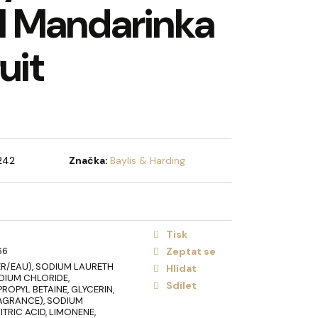
 Mandarinka
HOLIDAY BRUSH ICED
NA VLASY
uit
242
Značka:
Baylis & Harding
Tisk
66
Zeptat se
R/EAU), SODIUM LAURETH
Hlídat
DIUM CHLORIDE,
Sdílet
OPYL BETAINE, GLYCERIN,
AGRANCE), SODIUM
ITRIC ACID, LIMONENE,