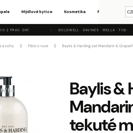
upele
Mýdlové kytice
Kosmetika
Parfémy a vůně
CZ
2 PRAC. DNÍ
GOLDWELL · DAVINES · WELLA · TIGI
o potřebujete najít?
e a nohy
Péče o ruce
Baylis & Harding set Mandarin & Graperf
HLEDAT
Baylis & 
Doporučujeme
Mandarin
tekuté mý