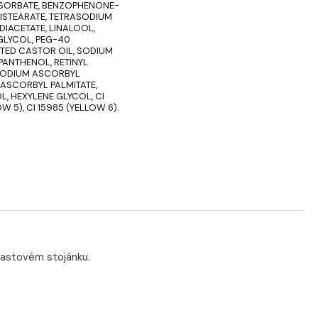
SORBATE, BENZOPHENONE-
DISTEARATE, TETRASODIUM
IACETATE, LINALOOL,
GLYCOL, PEG-40
ED CASTOR OIL, SODIUM
PANTHENOL, RETINYL
 SODIUM ASCORBYL
 ASCORBYL PALMITATE,
, HEXYLENE GLYCOL, CI
W 5), CI 15985 (YELLOW 6).
lastovém stojánku.