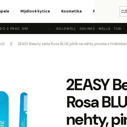
upele
Mýdlové kytice
Kosmetika
Parfémy a vůně
CZ
 2 PRAC. DNÍ
GOLDWELL · DAVINES · WELLA · TIGI
o potřebujete najít?
očí
2EASY Beauty sada Rosa BLUE pilník na nehty, pinzeta s hřebínke
HLEDAT
2EASY B
Doporučujeme
Rosa BLUE
nehty, pi