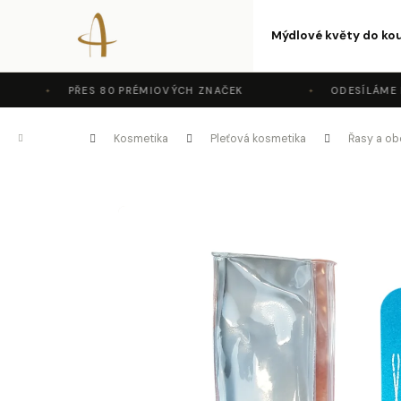
K
Přejít
na
Mýdlové květy do ko
o
Zpět
Zpět
obsah
do
do
š
PŘES 80 PRÉMIOVÝCH ZNAČEK
ODESÍLÁME DO
obchodu
obchodu
C
í
Domů
Kosmetika
Pleťová kosmetika
Řasy a ob
k