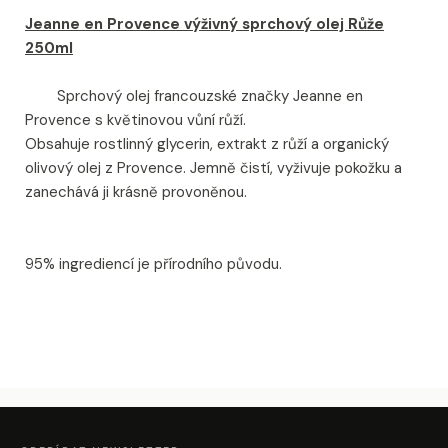
Jeanne en Provence výživný sprchový olej Růže
250ml
Sprchový olej francouzské značky Jeanne en
Provence s květinovou vůní růží.
Obsahuje rostlinný glycerin, extrakt z růží a organický
olivový olej z Provence. Jemně čistí, vyživuje pokožku a
zanechává ji krásně provoněnou.
95% ingrediencí je přírodního původu.
Z
Á
P
A