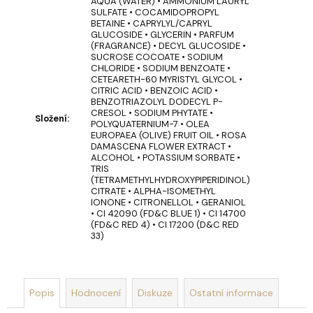
u
AQUA (WATER) • AMMONIUM LAURYL
č
SULFATE • COCAMIDOPROPYL
BETAINE • CAPRYLYL/CAPRYL
u
GLUCOSIDE • GLYCERIN • PARFUM
j
(FRAGRANCE) • DECYL GLUCOSIDE •
SUCROSE COCOATE • SODIUM
e
CHLORIDE • SODIUM BENZOATE •
m
CETEARETH-60 MYRISTYL GLYCOL •
e
CITRIC ACID • BENZOIC ACID •
BENZOTRIAZOLYL DODECYL P-
CRESOL • SODIUM PHYTATE •
Složení
:
POLYQUATERNIUM-7 • OLEA
OLIVIA
EUROPAEA (OLIVE) FRUIT OIL • ROSA
GARDEN
DAMASCENA FLOWER EXTRACT •
HOLIDAY
ALCOHOL • POTASSIUM SORBATE •
BRUSH
TRIS
ICED
(TETRAMETHYLHYDROXYPIPERIDINOL)
CITRATE • ALPHA-ISOMETHYL
BERRY
IONONE • CITRONELLOL • GERANIOL
KARTÁČ
• CI 42090 (FD&C BLUE 1) • CI 14700
NA
(FD&C RED 4) • CI 17200 (D&C RED
VLASY
33)
95
Kč
Popis
Hodnocení
Diskuze
Ostatní informace