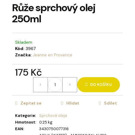
Růže sprchový olej
a
j
250ml
í
t
?
Skladem
Kód:
3967
Značka:
Jeanne en Provence
175 Kč
HLEDAT
Měrná
DO KOŠÍKU
cena:
D
Zeptat se
Hlídat
Sdílet
o
p
Kategorie
:
Sprchové oleje
o
Hmotnost
:
0.25 kg
r
EAN
:
3430750077316