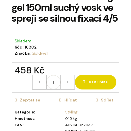
gel 150ml suchý vosk ve
a
j
spreji se silnou fixací 4/5
í
t
?
Skladem
Kód:
16802
Značka:
Goldwell
458 Kč
HLEDAT
Měrná
DO KOŠÍKU
cena:
D
Zeptat se
Hlídat
Sdílet
o
p
Kategorie
:
Styling
o
Hmotnost
:
0.15 kg
r
EAN
:
4021609520313