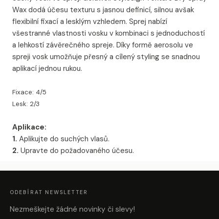
Wax dodá účesu texturu s jasnou definicí, silnou avšak
flexibilní fixací a lesklým vzhledem. Sprej nabízí
všestranné vlastnosti vosku v kombinaci s jednoduchostí
a lehkostí závěrečného spreje. Díky formě aerosolu ve
spreji vosk umožňuje přesný a cílený styling se snadnou
aplikací jednou rukou.
Fixace: 4/5
Lesk: 2/3
Aplikace:
1.
Aplikujte do suchých vlasů.
2.
Upravte do požadovaného účesu.
Z
Á
P
A
ODEBÍRAT NEWSLETTER
T
Í
Nezmeškejte žádné novinky či slevy!