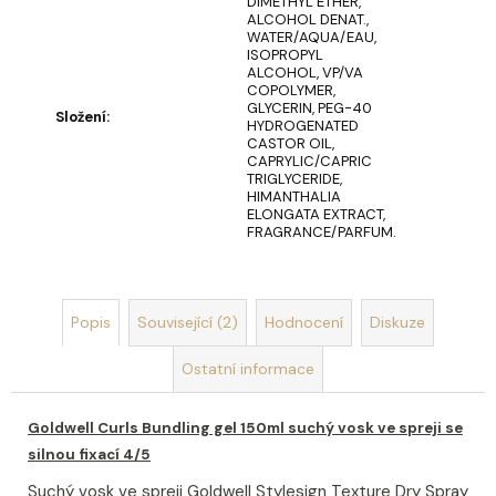
u
DIMETHYL ETHER,
č
ALCOHOL DENAT.,
WATER/AQUA/EAU,
u
ISOPROPYL
j
ALCOHOL, VP/VA
COPOLYMER,
e
GLYCERIN, PEG-40
m
Složení
:
HYDROGENATED
e
CASTOR OIL,
CAPRYLIC/CAPRIC
TRIGLYCERIDE,
HIMANTHALIA
MÝDLOVÁ
ELONGATA EXTRACT,
KYTICE
FRAGRANCE/PARFUM.
LAURA
859
Kč
Popis
Související (2)
Hodnocení
Diskuze
Ostatní informace
Goldwell Curls Bundling gel 150ml suchý vosk ve spreji se
silnou fixací 4/5
Suchý vosk ve spreji Goldwell Stylesign Texture Dry Spray