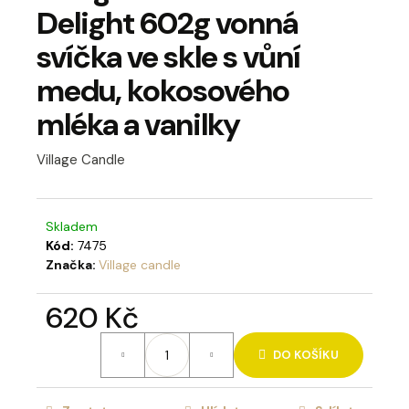
Delight 602g vonná
a
j
svíčka ve skle s vůní
í
medu, kokosového
t
mléka a vanilky
?
Village Candle
Skladem
HLEDAT
Kód:
7475
Značka:
Village candle
D
620 Kč
o
Měrná
p
DO KOŠÍKU
cena:
o
r