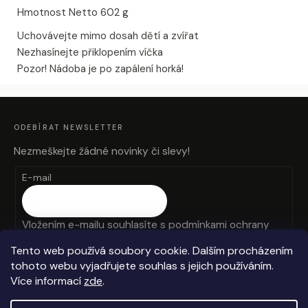
Hmotnost Netto 602 g
Uchovávejte mimo dosah dětí a zvířat
Nezhasínejte přiklopením víčka
Pozor! Nádoba je po zapálení horká!
Z
Á
P
A
ODEBÍRAT NEWSLETTER
T
Í
Nezmeškejte žádné novinky či slevy!
E-mail
Vložením e-mailu souhlasíte s
podmínkami ochrany
osobních údajů
Tento web používá soubory cookie. Dalším procházením
tohoto webu vyjadřujete souhlas s jejich používáním.
PŘIHLÁSIT SE
Více informací
zde
.