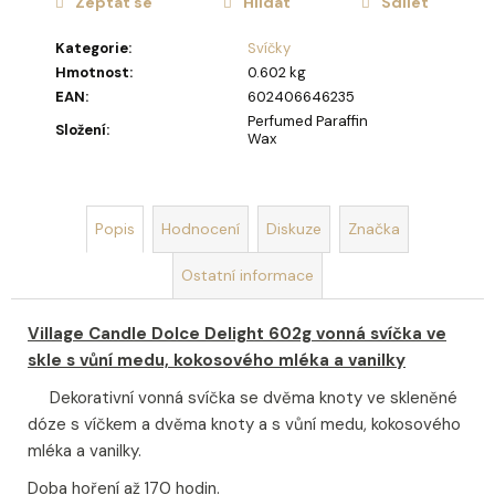
u
Zeptat se
Hlídat
Sdílet
č
u
Kategorie
:
Svíčky
j
Hmotnost
:
0.602 kg
e
EAN
:
602406646235
m
Perfumed Paraffin
Složení
:
Wax
e
DEKORACE
MÝDLOVÁ
Popis
Hodnocení
Diskuze
Značka
KYTICE
ROMANCE
Ostatní informace
399
Kč
Village Candle Dolce Delight 602g vonná svíčka ve
skle s vůní medu, kokosového mléka a vanilky
Dekorativní vonná svíčka se dvěma knoty ve skleněné
dóze s víčkem a dvěma knoty a s vůní medu, kokosového
mléka a vanilky.
Doba hoření až 170 hodin.