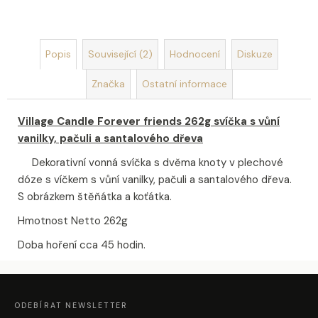
u
č
u
j
Popis
Související (2)
Hodnocení
Diskuze
e
m
Značka
Ostatní informace
e
Village Candle Forever friends 262g svíčka s vůní
DEKORACE
vanilky, pačuli a santalového dřeva
MÝDLOVÁ
KYTICE
Dekorativní vonná svíčka s dvěma knoty v plechové
ROMANCE
dóze s víčkem s vůní vanilky, pačuli a santalového dřeva.
399
S obrázkem štěňátka a koťátka.
Kč
Hmotnost Netto 262g
Doba hoření cca 45 hodin.
Z
Á
P
A
ODEBÍRAT NEWSLETTER
T
Í