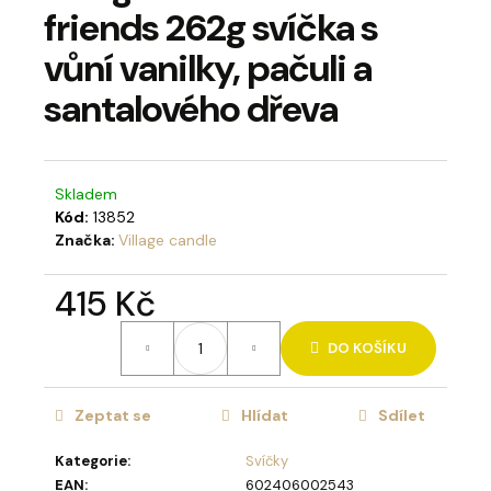
friends 262g svíčka s
a
j
vůní vanilky, pačuli a
í
santalového dřeva
t
?
Skladem
Kód:
13852
Značka:
Village candle
HLEDAT
415 Kč
Měrná
DO KOŠÍKU
cena:
D
o
p
Zeptat se
Hlídat
Sdílet
o
Kategorie
:
Svíčky
r
EAN
:
602406002543